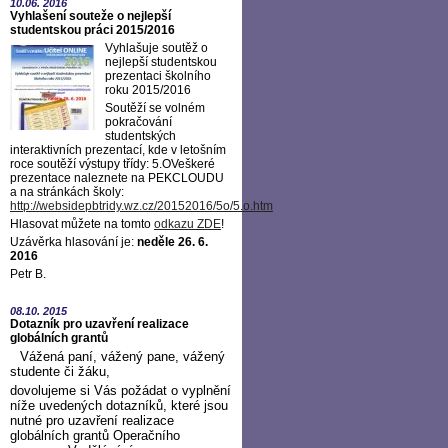
10.06.
2016
Vyhlašení souteže o nejlepší
studentskou práci 2015/2016
Vyhlašuje soutěž o
nejlepší studentskou
prezentaci školního
roku 2015/2016
Soutěží se volném
pokračování
studentských
interaktivních prezentací, kde v letošním
roce soutěží výstupy třídy: 5.OVeškeré
prezentace naleznete na PEKCLOUDU
a na stránkách školy:
http://websidepbtridy.wz.cz/20152016/5o/5.o.htm
Hlasovat můžete na tomto
odkazu ZDE
!
Uzávěrka hlasování je:
neděle 26. 6.
2016
Petr B.
08.10.
2015
Dotazník pro uzavření realizace
globálních grantů
Vážená paní, vážený pane, vážený
studente či žáku,
dovolujeme si Vás požádat o vyplnění
níže uvedených dotazníků, které jsou
nutné pro uzavření realizace
globálních grantů Operačního