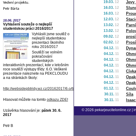
19.03.
12
Jevy 
Vedení projektu.
16.03.
12
Slun
Petr Bárta
16.03.
12
Prou
12.03.
12
Staci
18.06.
2017
Vyhlašení souteže o nejlepší
13.02.
12
Parní
studentskou práci 2016/2017
13.02.
12
Polo
Vyhlásili jsme soutěž o
09.02.
12
pros
nejlepší studentskou
02.02.
12
Pros
prezentaci školního
roku 2016/2017
04.12.
11
Dyna
Soutěží se volném
04.12.
11
Ohmů
pokračování
04.12.
11
Ohmů
studentských
interaktivních prezentací, kde v letošním
04.12.
11
Ohmů
roce soutěží výstupy třídy: 6.O. Veškeré
04.12.
11
Cívk
prezentace naleznete na PEKCLOUDU
04.12.
11
Opako
a na stránkách školy:
04.12.
11
Opako
01.12.
11
Coul
http://websidepbtridy.wz.cz/20162017/6.o/6.o.htm
30.11.
11
Síla
Hlasovat můžete na tomto
odkazu ZDE
!
30.11.
11
Isaa
© 2026
pekarjeucitelonline.cz
|
i
Uzávěrka hlasování je:
pátek 30. 6.
2017
Petr B