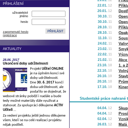
29.01.
12
Příkl
PŘIHLÁŠENÍ
22.01.
12
Příkl
20.01.
12
Dostř
uživatelské
jméno
30.10.
11
Opera
30.10.
11
Opera
heslo
28.10.
11
Příkl
zapomenuté heslo
28.10.
11
Opak
registrace
11.10.
11
Soust
24.02.
11
Valiv
AKTUALITY
23.02.
11
Smyk
22.02.
11
Význ
21.02.
11
Akce 
28.06.
2017
Ukončení doby udržitelnosti
23.10.
10
1. a
Projekt
Učitel ONLINE
22.10.
10
Voln
je na úplném konci své
20.10.
10
Stavb
doby udržitelnosti.
20.10.
10
Prům
Dne
30. 6. 2017
končí
17.10.
10
Kine
doba udržitelnosti, ale
podařilo se dojednat, že
webové stránky poběží i nadále a bude
Studentské práce nahrané 
tedy možné materiály dále využívat a
stahovat. Za spolupráci děkujeme
ACTIV
04.04.
12
Skup
Učiteli
…
04.04.
12
Pros
Za vedení projektu ještě jednou děkujeme
02.04.
12
Vznik
všem, kteří se na celé realizaci projektu
26.03.
12
Malá 
nějak podíleli.