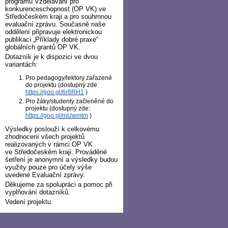
programu Vzdělávání pro
konkurenceschopnost (OP VK) ve
Středočeském kraji a pro souhrnnou
evaluační zprávu. Současně naše
oddělení připravuje elektronickou
publikaci „Příklady dobré praxe“
globálních grantů OP VK.
Dotazník je k dispozici ve dvou
variantách:
Pro pedagogy/lektory zařazené
do projektu (dostupný zde:
https://goo.gl/6r8RH1
)
Pro žáky/studenty začleněné do
projektu (dostupný zde:
https://goo.gl/mUwmtm
)
Výsledky poslouží k celkovému
zhodnocení všech projektů
realizovaných v rámci OP VK
ve Středočeském kraji. Prováděné
šetření je anonymní a výsledky budou
využity pouze pro účely výše
uvedené Evaluační zprávy.
Děkujeme za spolupráci a pomoc při
vyplňování dotazníků.
Vedení projektu