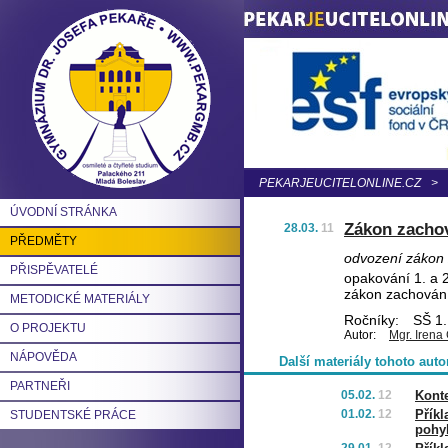
PEKARJEUCITELONLINE.CZ
>
ÚVODNÍ STRÁNKA
Zákon zachov
28.03.
11
PŘEDMĚTY
odvození zákon 
PŘISPĚVATELÉ
opakování 1. a 
zákon zachování
METODICKÉ MATERIÁLY
Ročníky:
SŠ 1.
O PROJEKTU
Autor:
Mgr. Irena
NÁPOVĚDA
Další materiály tohoto auto
PARTNEŘI
05.02.
12
Konte
01.02.
12
Přík
STUDENTSKÉ PRÁCE
pohy