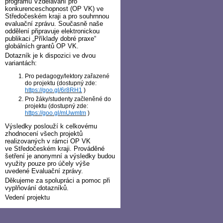
programu Vzdělávání pro
konkurenceschopnost (OP VK) ve
Středočeském kraji a pro souhrnnou
evaluační zprávu. Současně naše
oddělení připravuje elektronickou
publikaci „Příklady dobré praxe“
globálních grantů OP VK.
Dotazník je k dispozici ve dvou
variantách:
Pro pedagogy/lektory zařazené
do projektu (dostupný zde:
https://goo.gl/6r8RH1
)
Pro žáky/studenty začleněné do
projektu (dostupný zde:
https://goo.gl/mUwmtm
)
Výsledky poslouží k celkovému
zhodnocení všech projektů
realizovaných v rámci OP VK
ve Středočeském kraji. Prováděné
šetření je anonymní a výsledky budou
využity pouze pro účely výše
uvedené Evaluační zprávy.
Děkujeme za spolupráci a pomoc při
vyplňování dotazníků.
Vedení projektu