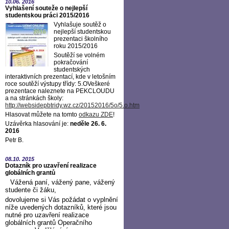
10.06.
2016
Vyhlašení souteže o nejlepší
studentskou práci 2015/2016
Vyhlašuje soutěž o
nejlepší studentskou
prezentaci školního
roku 2015/2016
Soutěží se volném
pokračování
studentských
interaktivních prezentací, kde v letošním
roce soutěží výstupy třídy: 5.OVeškeré
prezentace naleznete na PEKCLOUDU
a na stránkách školy:
http://websidepbtridy.wz.cz/20152016/5o/5.o.htm
Hlasovat můžete na tomto
odkazu ZDE
!
Uzávěrka hlasování je:
neděle 26. 6.
2016
Petr B.
08.10.
2015
Dotazník pro uzavření realizace
globálních grantů
Vážená paní, vážený pane, vážený
studente či žáku,
dovolujeme si Vás požádat o vyplnění
níže uvedených dotazníků, které jsou
nutné pro uzavření realizace
globálních grantů Operačního