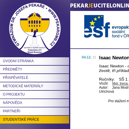
Isaac Newton
04.12.
11
ÚVODNÍ STRÁNKA
Isaac Newton - o
PŘEDMĚTY
životě, tři příkla
PŘISPĚVATELÉ
Ročníky:
SŠ 1.
Vložil:
Mgr. Iren
METODICKÉ MATERIÁLY
Autor:
Jana Modrá
Ulrichová
O PROJEKTU
Pro stažení m
NÁPOVĚDA
PARTNEŘI
STUDENTSKÉ PRÁCE