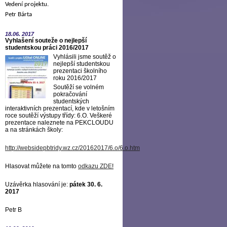
Vedení projektu.
Petr Bárta
18.06.
2017
Vyhlašení souteže o nejlepší
studentskou práci 2016/2017
Vyhlásili jsme soutěž o
nejlepší studentskou
prezentaci školního
roku 2016/2017
Soutěží se volném
pokračování
studentských
interaktivních prezentací, kde v letošním
roce soutěží výstupy třídy: 6.O. Veškeré
prezentace naleznete na PEKCLOUDU
a na stránkách školy:
http://websidepbtridy.wz.cz/20162017/6.o/6.o.htm
Hlasovat můžete na tomto
odkazu ZDE
!
Uzávěrka hlasování je:
pátek 30. 6.
2017
Petr B