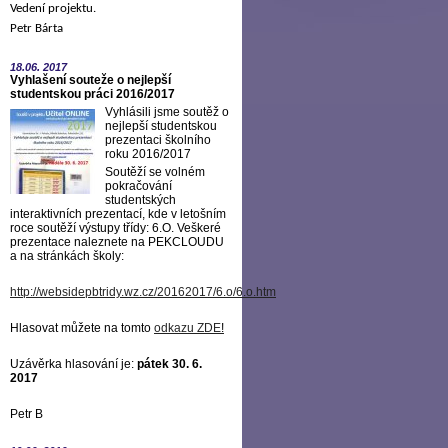
Vedení projektu.
Petr Bárta
18.06.
2017
Vyhlašení souteže o nejlepší
studentskou práci 2016/2017
Vyhlásili jsme soutěž o
nejlepší studentskou
prezentaci školního
roku 2016/2017
Soutěží se volném
pokračování
studentských
interaktivních prezentací, kde v letošním
roce soutěží výstupy třídy: 6.O. Veškeré
prezentace naleznete na PEKCLOUDU
a na stránkách školy:
http://websidepbtridy.wz.cz/20162017/6.o/6.o.htm
Hlasovat můžete na tomto
odkazu ZDE
!
Uzávěrka hlasování je:
pátek 30. 6.
2017
Petr B