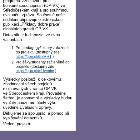
programu Vzdělávání pro
konkurenceschopnost (OP VK) ve
Středočeském kraji a pro souhrnnou
evaluační zprávu. Současně naše
oddělení připravuje elektronickou
publikaci „Příklady dobré praxe“
globálních grantů OP VK.
Dotazník je k dispozici ve dvou
variantách:
Pro pedagogy/lektory zařazené
do projektu (dostupný zde:
https://goo.gl/6r8RH1
)
Pro žáky/studenty začleněné do
projektu (dostupný zde:
https://goo.gl/mUwmtm
)
Výsledky poslouží k celkovému
zhodnocení všech projektů
realizovaných v rámci OP VK
ve Středočeském kraji. Prováděné
šetření je anonymní a výsledky budou
využity pouze pro účely výše
uvedené Evaluační zprávy.
Děkujeme za spolupráci a pomoc při
vyplňování dotazníků.
Vedení projektu