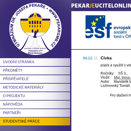
Cívka
04.12.
11
ÚVODNÍ STRÁNKA
popis a využití s vi
PŘEDMĚTY
Ročníky:
SŠ 3.,
Vložil:
Mgr. Iren
PŘISPĚVATELÉ
Autor:
Mandelík M
Lichnovský Tomáš
METODICKÉ MATERIÁLY
Pro stažení m
O PROJEKTU
NÁPOVĚDA
PARTNEŘI
STUDENTSKÉ PRÁCE