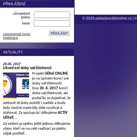
PŘIHLÁŠENÍ
uživatelské
jméno
© 2026
pekarjeucitelonline.cz
|
i
heslo
zapomenuté heslo
registrace
AKTUALITY
28.06.
2017
Ukončení doby udržitelnosti
Projekt
Učitel ONLINE
je na úplném konci své
doby udržitelnosti.
Dne
30. 6. 2017
končí
doba udržitelnosti, ale
podařilo se dojednat, že
webové stránky poběží i nadále a bude
tedy možné materiály dále využívat a
stahovat. Za spolupráci děkujeme
ACTIV
Učiteli
…
Za vedení projektu ještě jednou děkujeme
všem, kteří se na celé realizaci projektu
nějak podíleli.