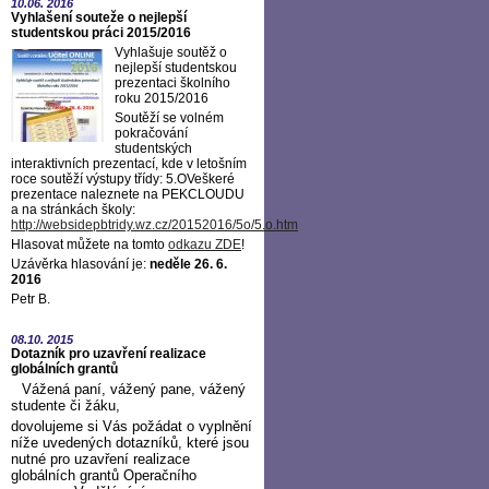
10.06.
2016
Vyhlašení souteže o nejlepší
studentskou práci 2015/2016
Vyhlašuje soutěž o
nejlepší studentskou
prezentaci školního
roku 2015/2016
Soutěží se volném
pokračování
studentských
interaktivních prezentací, kde v letošním
roce soutěží výstupy třídy: 5.OVeškeré
prezentace naleznete na PEKCLOUDU
a na stránkách školy:
http://websidepbtridy.wz.cz/20152016/5o/5.o.htm
Hlasovat můžete na tomto
odkazu ZDE
!
Uzávěrka hlasování je:
neděle 26. 6.
2016
Petr B.
08.10.
2015
Dotazník pro uzavření realizace
globálních grantů
Vážená paní, vážený pane, vážený
studente či žáku,
dovolujeme si Vás požádat o vyplnění
níže uvedených dotazníků, které jsou
nutné pro uzavření realizace
globálních grantů Operačního