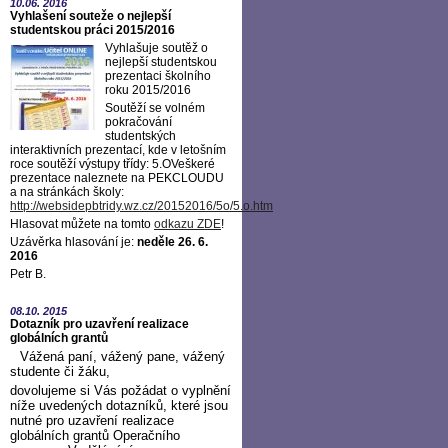
10.06.
2016
Vyhlašení souteže o nejlepší
studentskou práci 2015/2016
Vyhlašuje soutěž o
nejlepší studentskou
prezentaci školního
roku 2015/2016
Soutěží se volném
pokračování
studentských
interaktivních prezentací, kde v letošním
roce soutěží výstupy třídy: 5.OVeškeré
prezentace naleznete na PEKCLOUDU
a na stránkách školy:
http://websidepbtridy.wz.cz/20152016/5o/5.o.htm
Hlasovat můžete na tomto
odkazu ZDE
!
Uzávěrka hlasování je:
neděle 26. 6.
2016
Petr B.
08.10.
2015
Dotazník pro uzavření realizace
globálních grantů
Vážená paní, vážený pane, vážený
studente či žáku,
dovolujeme si Vás požádat o vyplnění
níže uvedených dotazníků, které jsou
nutné pro uzavření realizace
globálních grantů Operačního