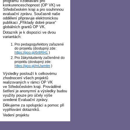
programu Vzdělávání pro
konkurenceschopnost (OP VK) ve
Středočeském kraji a pro souhrnnou
evaluační zprávu. Současně naše
oddělení připravuje elektronickou
publikaci „Příklady dobré praxe“
globálních grantů OP VK.
Dotazník je k dispozici ve dvou
variantách:
Pro pedagogy/lektory zařazené
do projektu (dostupný zde:
https://goo.gl/6r8RH1
)
Pro žáky/studenty začleněné do
projektu (dostupný zde:
https://goo.gl/mUwmtm
)
Výsledky poslouží k celkovému
zhodnocení všech projektů
realizovaných v rámci OP VK
ve Středočeském kraji. Prováděné
šetření je anonymní a výsledky budou
využity pouze pro účely výše
uvedené Evaluační zprávy.
Děkujeme za spolupráci a pomoc při
vyplňování dotazníků.
Vedení projektu