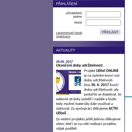
PŘIHLÁŠENÍ
uživatelské
jméno
heslo
zapomenuté heslo
registrace
AKTUALITY
28.06.
2017
Ukončení doby udržitelnosti
Projekt
Učitel ONLINE
je na úplném konci své
doby udržitelnosti.
Dne
30. 6. 2017
končí
doba udržitelnosti, ale
podařilo se dojednat, že
webové stránky poběží i nadále a bude
tedy možné materiály dále využívat a
stahovat. Za spolupráci děkujeme
ACTIV
Učiteli
…
Za vedení projektu ještě jednou děkujeme
všem, kteří se na celé realizaci projektu
nějak podíleli.