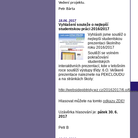
Vedení projektu.
Petr Bárta
18.06.
2017
Vyhlašení souteže o nejlepší
studentskou práci 2016/2017
Vyhlásili jsme soutěž o
nejlepší studentskou
prezentaci školního
roku 2016/2017
Soutěží se volném
pokračování
studentských
interaktivních prezentací, kde v letošním
roce soutěží výstupy třídy: 6.O. Veškeré
prezentace naleznete na PEKCLOUDU
a na stránkách školy:
http://websidepbtridy.wz.cz/20162017/6.o/6.o.h
Hlasovat můžete na tomto
odkazu ZDE
!
Uzávěrka hlasování je:
pátek 30. 6.
2017
Petr B