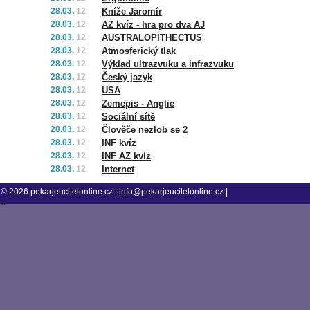
28.03.
12
Kníže Jaromír
28.03.
12
AZ kvíz - hra pro dva AJ
28.03.
12
AUSTRALOPITHECTUS
28.03.
12
Atmosferický tlak
28.03.
12
Výklad ultrazvuku a infrazvuku
28.03.
12
Český jazyk
28.03.
12
USA
28.03.
12
Zemepis - Anglie
28.03.
12
Sociální sítě
28.03.
12
Člověče nezlob se 2
28.03.
12
INF kvíz
28.03.
12
INF AZ kvíz
28.03.
12
Internet
© 2026
pekarjeucitelonline.cz
|
info@pekarjeucitelonline.cz
|
tm