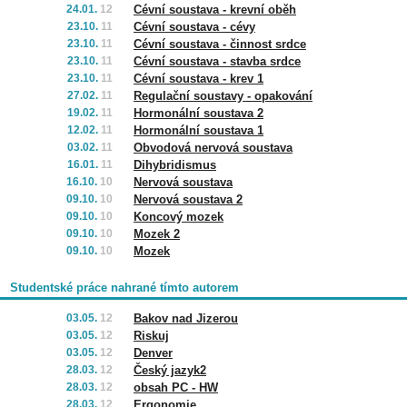
24.01.
12
Cévní soustava - krevní oběh
23.10.
11
Cévní soustava - cévy
23.10.
11
Cévní soustava - činnost srdce
23.10.
11
Cévní soustava - stavba srdce
23.10.
11
Cévní soustava - krev 1
27.02.
11
Regulační soustavy - opakování
19.02.
11
Hormonální soustava 2
12.02.
11
Hormonální soustava 1
03.02.
11
Obvodová nervová soustava
16.01.
11
Dihybridismus
16.10.
10
Nervová soustava
09.10.
10
Nervová soustava 2
09.10.
10
Koncový mozek
09.10.
10
Mozek 2
09.10.
10
Mozek
Studentské práce nahrané tímto autorem
03.05.
12
Bakov nad Jizerou
03.05.
12
Riskuj
03.05.
12
Denver
28.03.
12
Český jazyk2
28.03.
12
obsah PC - HW
28.03.
12
Ergonomie