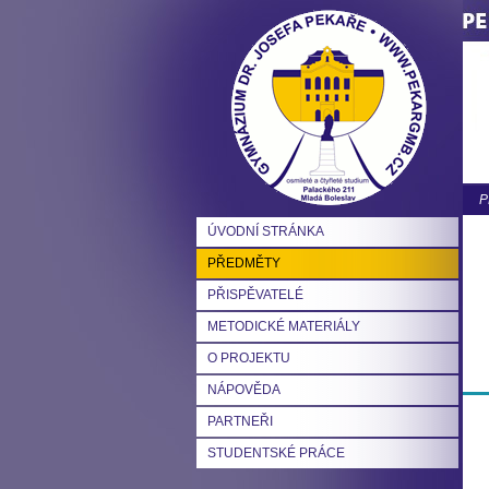
P
ÚVODNÍ STRÁNKA
PŘEDMĚTY
PŘISPĚVATELÉ
METODICKÉ MATERIÁLY
O PROJEKTU
NÁPOVĚDA
PARTNEŘI
STUDENTSKÉ PRÁCE