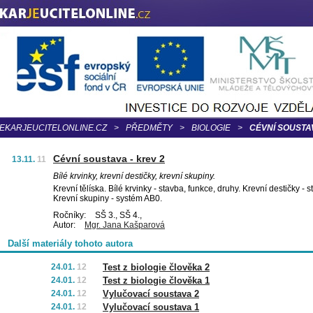
EKARJEUCITELONLINE.CZ
>
PŘEDMĚTY
>
BIOLOGIE
>
CÉVNÍ SOUSTAV
Cévní soustava - krev 2
13.11.
11
Bílé krvinky, krevní destičky, krevní skupiny.
Krevní tělíska. Bílé krvinky - stavba, funkce, druhy. Krevní destičky - 
Krevní skupiny - systém AB0.
Ročníky:
SŠ 3., SŠ 4.,
Autor:
Mgr. Jana Kašparová
Další materiály tohoto autora
24.01.
12
Test z biologie člověka 2
24.01.
12
Test z biologie člověka 1
24.01.
12
Vylučovací soustava 2
24.01.
12
Vylučovací soustava 1