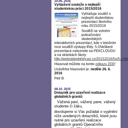
10.06.
2016
Vyhlašení souteže o nejlepší
studentskou práci 2015/2016
Vyhlašuje soutěž o
nejlepší studentskou
prezentaci školního
roku 2015/2016
Soutěží se volném
pokračování
studentských
interaktivních prezentací, kde v letošním
roce soutěží výstupy třídy: 5.OVeškeré
prezentace naleznete na PEKCLOUDU
a na stránkách školy:
http://websidepbtridy.wz.cz/20152016/5o/5.o.ht
Hlasovat můžete na tomto
odkazu ZDE
!
Uzávěrka hlasování je:
neděle 26. 6.
2016
Petr B.
08.10.
2015
Dotazník pro uzavření realizace
globálních grantů
Vážená paní, vážený pane, vážený
studente či žáku,
dovolujeme si Vás požádat o vyplnění
níže uvedených dotazníků, které jsou
nutné pro uzavření realizace
globálních grantů Operačního