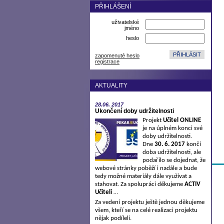
PŘIHLÁŠENÍ
uživatelské
jméno
heslo
zapomenuté heslo
registrace
AKTUALITY
28.06.
2017
Ukončení doby udržitelnosti
Projekt
Učitel ONLINE
je na úplném konci své
doby udržitelnosti.
Dne
30. 6. 2017
končí
doba udržitelnosti, ale
podařilo se dojednat, že
webové stránky poběží i nadále a bude
tedy možné materiály dále využívat a
stahovat. Za spolupráci děkujeme
ACTIV
Učiteli
…
Za vedení projektu ještě jednou děkujeme
všem, kteří se na celé realizaci projektu
nějak podíleli.