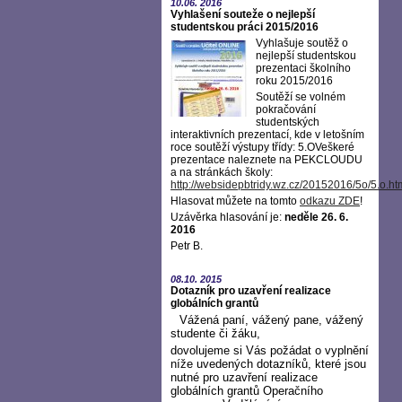
10.06.
2016
Vyhlašení souteže o nejlepší
studentskou práci 2015/2016
Vyhlašuje soutěž o
nejlepší studentskou
prezentaci školního
roku 2015/2016
Soutěží se volném
pokračování
studentských
interaktivních prezentací, kde v letošním
roce soutěží výstupy třídy: 5.OVeškeré
prezentace naleznete na PEKCLOUDU
a na stránkách školy:
http://websidepbtridy.wz.cz/20152016/5o/5.o.ht
Hlasovat můžete na tomto
odkazu ZDE
!
Uzávěrka hlasování je:
neděle 26. 6.
2016
Petr B.
08.10.
2015
Dotazník pro uzavření realizace
globálních grantů
Vážená paní, vážený pane, vážený
studente či žáku,
dovolujeme si Vás požádat o vyplnění
níže uvedených dotazníků, které jsou
nutné pro uzavření realizace
globálních grantů Operačního