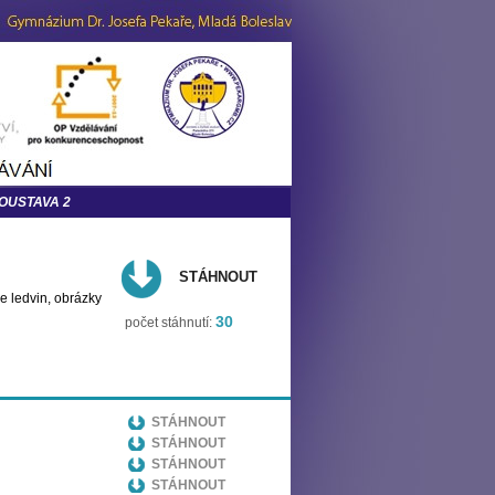
OUSTAVA 2
STÁHNOUT
e ledvin, obrázky
30
počet stáhnutí:
STÁHNOUT
STÁHNOUT
STÁHNOUT
STÁHNOUT