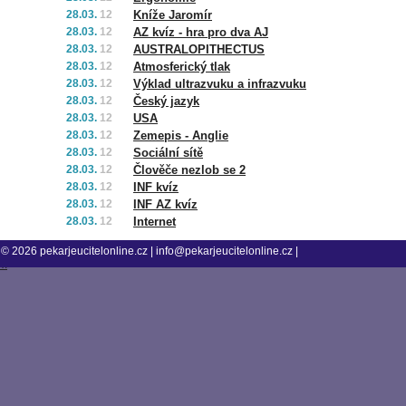
28.03.
12
Kníže Jaromír
28.03.
12
AZ kvíz - hra pro dva AJ
28.03.
12
AUSTRALOPITHECTUS
28.03.
12
Atmosferický tlak
28.03.
12
Výklad ultrazvuku a infrazvuku
28.03.
12
Český jazyk
28.03.
12
USA
28.03.
12
Zemepis - Anglie
28.03.
12
Sociální sítě
28.03.
12
Člověče nezlob se 2
28.03.
12
INF kvíz
28.03.
12
INF AZ kvíz
28.03.
12
Internet
© 2026
pekarjeucitelonline.cz
|
info@pekarjeucitelonline.cz
|
tm