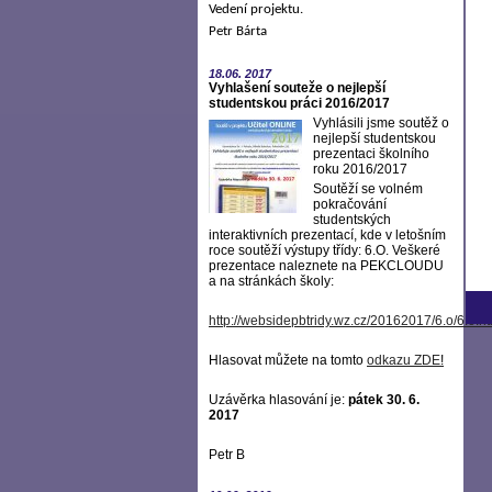
Vedení projektu.
Petr Bárta
18.06.
2017
Vyhlašení souteže o nejlepší
studentskou práci 2016/2017
Vyhlásili jsme soutěž o
nejlepší studentskou
prezentaci školního
roku 2016/2017
Soutěží se volném
pokračování
studentských
interaktivních prezentací, kde v letošním
roce soutěží výstupy třídy: 6.O. Veškeré
prezentace naleznete na PEKCLOUDU
a na stránkách školy:
http://websidepbtridy.wz.cz/20162017/6.o/6.o.h
Hlasovat můžete na tomto
odkazu ZDE
!
Uzávěrka hlasování je:
pátek 30. 6.
2017
Petr B