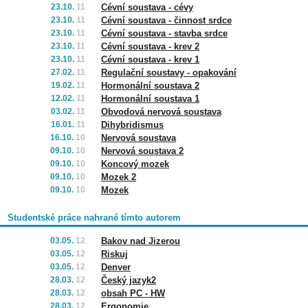
23.10.
11
Cévní soustava - cévy
23.10.
11
Cévní soustava - činnost srdce
23.10.
11
Cévní soustava - stavba srdce
23.10.
11
Cévní soustava - krev 2
23.10.
11
Cévní soustava - krev 1
27.02.
11
Regulační soustavy - opakování
19.02.
11
Hormonální soustava 2
12.02.
11
Hormonální soustava 1
03.02.
11
Obvodová nervová soustava
16.01.
11
Dihybridismus
16.10.
10
Nervová soustava
09.10.
10
Nervová soustava 2
09.10.
10
Koncový mozek
09.10.
10
Mozek 2
09.10.
10
Mozek
Studentské práce nahrané tímto autorem
03.05.
12
Bakov nad Jizerou
03.05.
12
Riskuj
03.05.
12
Denver
28.03.
12
Český jazyk2
28.03.
12
obsah PC - HW
28.03.
12
Ergonomie