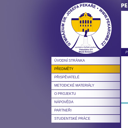
P
ÚVODNÍ STRÁNKA
PŘEDMĚTY
PŘISPĚVATELÉ
METODICKÉ MATERIÁLY
O PROJEKTU
NÁPOVĚDA
PARTNEŘI
STUDENTSKÉ PRÁCE