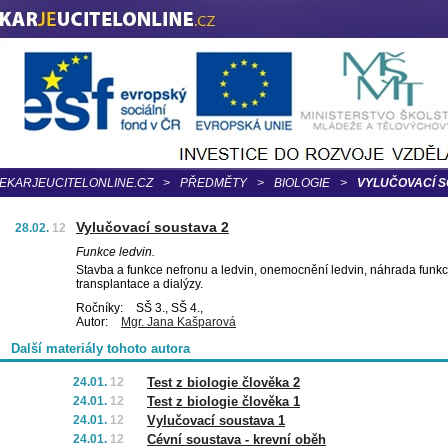
EKARJEUCITELONLINE.CZ
>
PŘEDMĚTY
>
BIOLOGIE
>
VYLUČOVACÍ S
Vylučovací soustava 2
28.02.
12
Funkce ledvin.
Stavba a funkce nefronu a ledvin, onemocnění ledvin, náhrada funkc
transplantace a dialýzy.
Ročníky:
SŠ 3., SŠ 4.,
Autor:
Mgr. Jana Kašparová
Další materiály tohoto autora
24.01.
12
Test z biologie člověka 2
24.01.
12
Test z biologie člověka 1
24.01.
12
Vylučovací soustava 1
24.01.
12
Cévní soustava - krevní oběh