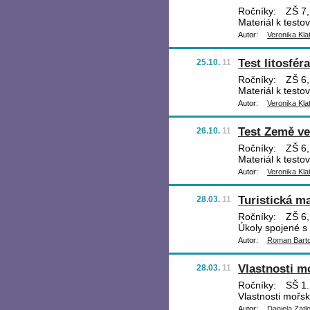
Ročníky:
ZŠ 7,
Materiál k testo
Autor:
Veronika Kla
Test litosféra
25.10.
11
Ročníky:
ZŠ 6,
Materiál k testo
Autor:
Veronika Kla
Test Země ve
26.10.
11
Ročníky:
ZŠ 6,
Materiál k testo
Autor:
Veronika Kla
Turistická m
28.03.
11
Ročníky:
ZŠ 6,
Úkoly spojené s 
Autor:
Roman Bart
Vlastnosti m
28.03.
11
Ročníky:
SŠ 1.
Vlastnosti mořsk
Autor:
Daniela Zatl