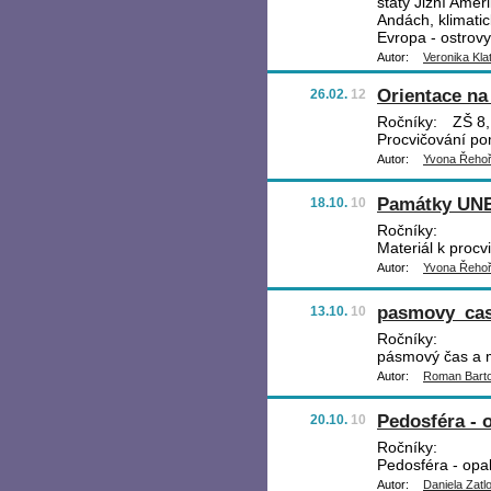
státy Jižní Ameri
Andách, klimatic
Evropa - ostrovy
Autor:
Veronika Kla
Orientace n
26.02.
12
Ročníky:
ZŠ 8,
Procvičování p
Autor:
Yvona Řeho
Památky UN
18.10.
10
Ročníky:
Materiál k pro
Autor:
Yvona Řeho
pasmovy_ca
13.10.
10
Ročníky:
pásmový čas a m
Autor:
Roman Bart
Pedosféra - 
20.10.
10
Ročníky:
Pedosféra - opa
Autor:
Daniela Zatl