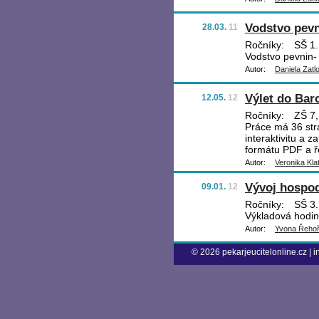
Vodstvo pevn
28.03.
11
Ročníky:
SŠ 1.
Vodstvo pevnin- 
Autor:
Daniela Zatl
Výlet do Bar
12.05.
12
Ročníky:
ZŠ 7, 
Práce má 36 stra
interaktivitu a 
formátu PDF a ře
Autor:
Veronika Kla
Vývoj hospod
09.01.
12
Ročníky:
SŠ 3.
Výkladová hodi
Autor:
Yvona Řeho
© 2026
pekarjeucitelonline.cz
|
i