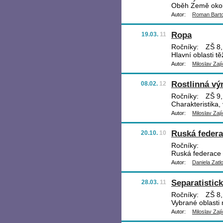
Oběh Země okol
Autor:
Roman Bart
Ropa
19.03.
11
Ročníky:
ZŠ 8, 
Hlavní oblasti t
Autor:
Miloslav Zají
Rostlinná vý
08.02.
12
Ročníky:
ZŠ 9,
Charakteristika,
Autor:
Miloslav Zají
Ruská feder
20.10.
10
Ročníky:
Ruská federace 
Autor:
Daniela Zatl
Separatistic
28.03.
11
Ročníky:
ZŠ 8, 
Vybrané oblasti
Autor:
Miloslav Zají