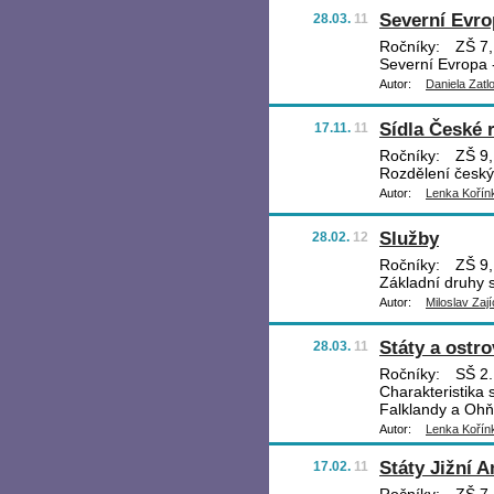
Severní Evro
28.03.
11
Ročníky:
ZŠ 7,
Severní Evropa -
Autor:
Daniela Zatl
Sídla České 
17.11.
11
Ročníky:
ZŠ 9,
Rozdělení českýc
Autor:
Lenka Kořín
Služby
28.02.
12
Ročníky:
ZŠ 9,
Základní druhy 
Autor:
Miloslav Zají
Státy a ostro
28.03.
11
Ročníky:
SŠ 2.
Charakteristika 
Falklandy a Oh
Autor:
Lenka Kořín
Státy Jižní A
17.02.
11