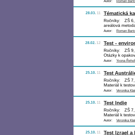
Autor:
Roman Bart
Tématická ka
28.03.
11
Ročníky:
ZŠ 6,
areálová metod
Autor:
Roman Bart
Test - envir
28.02.
12
Ročníky:
ZŠ 9,
Otázky k opaková
Autor:
Yvona Řeho
Test Austráli
25.10.
11
Ročníky:
ZŠ 7,
Materiál k testo
Autor:
Veronika Kla
Test Indie
25.10.
11
Ročníky:
ZŠ 7,
Materiál k testo
Autor:
Veronika Kla
Test Izrael a
25.10.
11