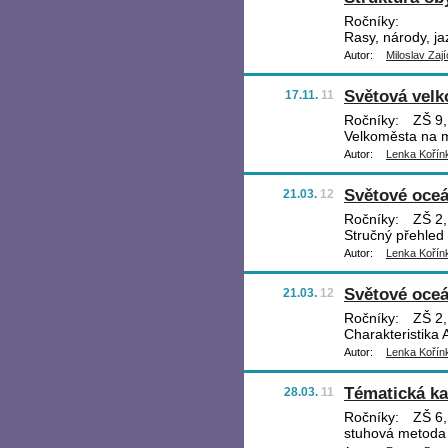
Ročníky:
Rasy, národy, ja
Autor:
Miloslav Zají
Světová vel
17.11.
11
Ročníky:
ZŠ 9,
Velkoměsta na 
Autor:
Lenka Kořín
Světové oceá
21.03.
12
Ročníky:
ZŠ 2,
Stručný přehled
Autor:
Lenka Kořín
Světové oceán
21.03.
12
Ročníky:
ZŠ 2,
Charakteristika 
Autor:
Lenka Kořín
Tématická ka
28.03.
11
Ročníky:
ZŠ 6,
stuhová metoda