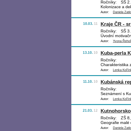
Ročníky:
SŠ 2.
Kolonizace a dek
Autor:
Daniela Zatl
Kraje ČR - s
10.03.
11
Ročníky:
SŠ 3.
Úvodní motivačn
Autor:
Yvona Řeho
Kuba-perla K
13.10.
10
Ročníky:
Charakteristika
Autor:
Lenka Kořín
Kubánská re
11.10.
10
Ročníky:
Seznámení s Kub
Autor:
Lenka Kořín
Kutnohorsko
21.03.
12
Ročníky:
ZŠ 8, 
Geografie malé 
Autor:
Daniela Zatl