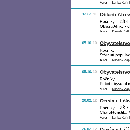
Autor:
Lenka Kořín
Oblasti Afrik
14.04.
11
Ročníky:
ZŠ 6,
Oblasti Afriky - 
Autor:
Daniela Zatl
Obyvatelstvo
05.10.
10
Ročníky:
Stárnutí popula
Autor:
Miloslav Zají
Obyvatelstvo
05.10.
10
Ročníky:
Počet obyvatel n
Autor:
Miloslav Zají
Oceánie I.čás
26.02.
12
Ročníky:
ZŠ 7,
Charakteristika
Autor:
Lenka Kořín
Oceánie II.čá
26.02.
12