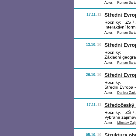
Autor:
Roman Bart
Střední Evro
17.11.
11
Ročníky:
ZŠ 7,
Interaktivní for
Autor:
Roman Bart
Střední Evro
13.10.
10
Ročníky:
Základní geogra
Autor:
Roman Bart
Střední Evro
26.10.
10
Ročníky:
Střední Evropa 
Autor:
Daniela Zatl
Středočeský 
17.11.
11
Ročníky:
ZŠ 7,
Vybrané zajímav
Autor:
Miloslav Zají
Struktura ob
05.10.
10