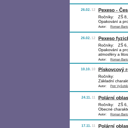
Pexeso - Čes
26.02.
12
Ročníky:
ZŠ 8,
Opakování a pro
Autor:
Roman Bart
Pexeso fyzic
26.02.
12
Ročníky:
ZŠ 6,
Opakování a proc
atmosféry a litos
Autor:
Roman Bart
Pískovcový re
10.10.
10
Ročníky:
Základní charakt
Autor:
Petr Vyšohlí
Polární oblas
24.11.
11
Ročníky:
ZŠ 6,
Obecné charakter
Autor:
Roman Bart
Polární oblas
17.11.
11