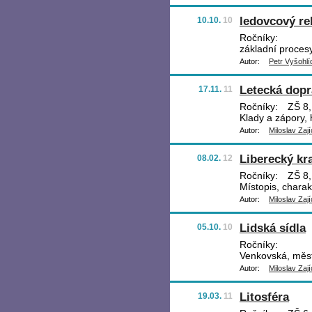
ledovcový rel
10.10.
10
Ročníky:
základní procesy
Autor:
Petr Vyšohlí
Letecká dopr
17.11.
11
Ročníky:
ZŠ 8, 
Klady a zápory, 
Autor:
Miloslav Zají
Liberecký kra
08.02.
12
Ročníky:
ZŠ 8,
Místopis, charak
Autor:
Miloslav Zají
Lidská sídla
05.10.
10
Ročníky:
Venkovská, měst
Autor:
Miloslav Zají
Litosféra
19.03.
11