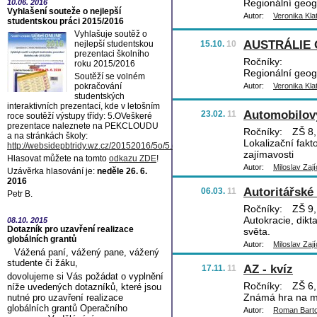
Regionální geogr
10.06.
2016
Vyhlašení souteže o nejlepší
Autor:
Veronika Kla
studentskou práci 2015/2016
Vyhlašuje soutěž o
AUSTRÁLIE
nejlepší studentskou
15.10.
10
prezentaci školního
Ročníky:
roku 2015/2016
Regionální geogr
Soutěží se volném
pokračování
Autor:
Veronika Kla
studentských
interaktivních prezentací, kde v letošním
Automobilov
23.02.
11
roce soutěží výstupy třídy: 5.OVeškeré
prezentace naleznete na PEKCLOUDU
Ročníky:
ZŠ 8, 
a na stránkách školy:
Lokalizační fakt
http://websidepbtridy.wz.cz/20152016/5o/5.o.htm
zajímavosti
Hlasovat můžete na tomto
odkazu ZDE
!
Autor:
Miloslav Zají
Uzávěrka hlasování je:
neděle 26. 6.
2016
Autoritářské 
06.03.
11
Petr B.
Ročníky:
ZŠ 9,
Autokracie, dikt
08.10.
2015
Dotazník pro uzavření realizace
světa.
globálních grantů
Autor:
Miloslav Zají
Vážená paní, vážený pane, vážený
studente či žáku,
AZ - kvíz
17.11.
11
dovolujeme si Vás požádat o vyplnění
Ročníky:
ZŠ 6,
níže uvedených dotazníků, které jsou
Známá hra na mo
nutné pro uzavření realizace
globálních grantů Operačního
Autor:
Roman Bart