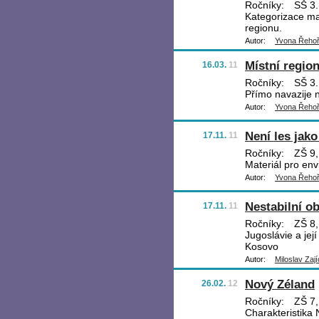
Ročníky:
SŠ 3.
Kategorizace ma
regionu.
Autor:
Yvona Řeho
Místní regio
16.03.
11
Ročníky:
SŠ 3.
Přímo navazije 
Autor:
Yvona Řeho
Není les jako
17.11.
11
Ročníky:
ZŠ 9,
Materiál pro en
Autor:
Yvona Řeho
Nestabilní ob
17.11.
11
Ročníky:
ZŠ 8, 
Jugoslávie a jej
Kosovo
Autor:
Miloslav Zají
Nový Zéland
26.02.
12
Ročníky:
ZŠ 7,
Charakteristika