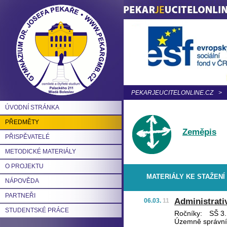
PEKARJEUCITELONLINE.CZ
>
ÚVODNÍ STRÁNKA
PŘEDMĚTY
Zeměpis
PŘISPĚVATELÉ
METODICKÉ MATERIÁLY
O PROJEKTU
MATERIÁLY KE STAŽENÍ
NÁPOVĚDA
PARTNEŘI
Administrati
06.03.
11
STUDENTSKÉ PRÁCE
Ročníky:
SŠ 3.,
Územně správní 