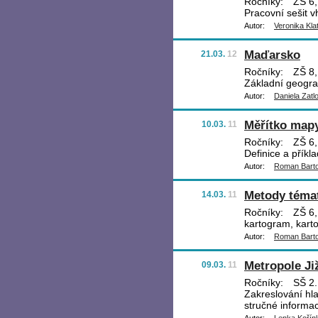
Ročníky:
ZŠ 6, 
Pracovní sešit v
Autor:
Veronika Kla
Maďarsko
21.03.
12
Ročníky:
ZŠ 8, 
Základní geogra
Autor:
Daniela Zatl
Měřítko map
10.03.
11
Ročníky:
ZŠ 6,
Definice a příkl
Autor:
Roman Bart
Metody témat
14.03.
11
Ročníky:
ZŠ 6,
kartogram, kart
Autor:
Roman Bart
Metropole Ji
09.03.
11
Ročníky:
SŠ 2.
Zakreslování hla
stručné informac