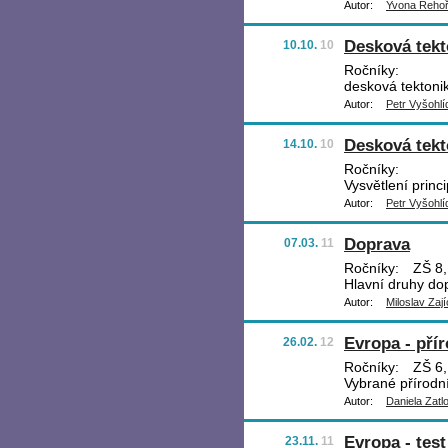
Autor:
Yvona Řeho
Desková tekt
10.10.
10
Ročníky:
desková tektoni
Autor:
Petr Vyšohlí
Desková tekt
14.10.
10
Ročníky:
Vysvětlení princ
Autor:
Petr Vyšohlí
Doprava
07.03.
11
Ročníky:
ZŠ 8,
Hlavní druhy do
Autor:
Miloslav Zají
Evropa - pří
26.02.
12
Ročníky:
ZŠ 6,
Vybrané přírodní
Autor:
Daniela Zatl
Evropa - test
23.11.
11