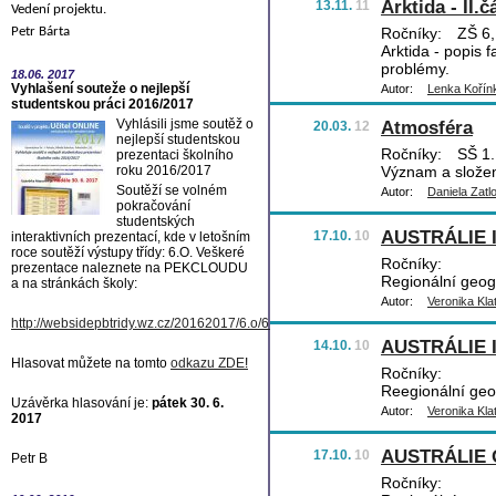
Arktida - II.č
13.11.
11
Vedení projektu.
Petr Bárta
Ročníky:
ZŠ 6,
Arktida - popis 
problémy.
18.06.
2017
Vyhlašení souteže o nejlepší
Autor:
Lenka Kořín
studentskou práci 2016/2017
Vyhlásili jsme soutěž o
Atmosféra
20.03.
12
nejlepší studentskou
Ročníky:
SŠ 1.,
prezentaci školního
roku 2016/2017
Význam a složen
Soutěží se volném
Autor:
Daniela Zatl
pokračování
studentských
AUSTRÁLIE 
17.10.
10
interaktivních prezentací, kde v letošním
roce soutěží výstupy třídy: 6.O. Veškeré
Ročníky:
prezentace naleznete na PEKCLOUDU
Regionální geogr
a na stránkách školy:
Autor:
Veronika Kla
http://websidepbtridy.wz.cz/20162017/6.o/6.o.htm
AUSTRÁLIE I
14.10.
10
Hlasovat můžete na tomto
odkazu ZDE
!
Ročníky:
Reegionální geog
Uzávěrka hlasování je:
pátek 30. 6.
Autor:
Veronika Kla
2017
AUSTRÁLIE
17.10.
10
Petr B
Ročníky: