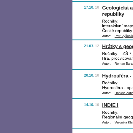
Geologická a
17.10.
10
republiky
Ročníky:
interaktivní ma
České republiky
Autor:
Petr Vyšohlí
Hrátky s geog
21.03.
12
Ročníky:
ZŠ 7, 
Hra, procvičová
Autor:
Roman Bart
Hydrosféra -
20.10.
10
Ročníky:
Hydrosféra - op
Autor:
Daniela Zatl
INDIE I
14.10.
10
Ročníky:
Regionální geogr
Autor:
Veronika Kla