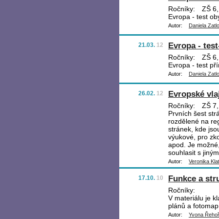
Ročníky:
ZŠ 6,
Evropa - test ob
Autor:
Daniela Zatl
Evropa - tes
21.03.
12
Ročníky:
ZŠ 6,
Evropa - test př
Autor:
Daniela Zatl
Evropské vla
26.02.
12
Ročníky:
ZŠ 7,
Prvních šest str
rozdělené na re
stránek, kde jso
výukové, pro zk
apod. Je možné,
souhlasit s jiný
Autor:
Veronika Kla
Funkce a str
17.10.
10
Ročníky:
V materiálu je k
plánů a fotomap
Autor:
Yvona Řeho