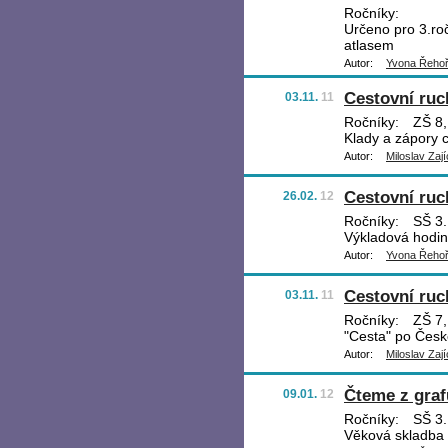
Ročníky:
Určeno pro 3.roč
atlasem
Autor:
Yvona Řeho
Cestovní ruc
03.11.
11
Ročníky:
ZŠ 8, 
Klady a zápory c
Autor:
Miloslav Zají
Cestovní ru
26.02.
12
Ročníky:
SŠ 3.
Výkladová hodin
Autor:
Yvona Řeho
Cestovní ruch
03.11.
11
Ročníky:
ZŠ 7,
"Cesta" po České
Autor:
Miloslav Zají
Čteme z graf
09.01.
12
Ročníky:
SŠ 3.
Věková skladba 