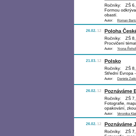
Ročníky:
ZŠ 6,
Formou odkrývač
obastí.
Autor:
Roman Bart
Poloha České
26.02.
12
Ročníky:
ZŠ 8,
Procvičení téma
Autor:
Yvona Řeho
Polsko
21.03.
12
Ročníky:
ZŠ 8, 
Střední Evropa 
Autor:
Daniela Zatl
Poznáváme B
26.02.
12
Ročníky:
ZŠ 7, 
Fotografie, mapa
opakování, zkouš
Autor:
Veronika Kla
Poznáváme J
26.02.
12
Ročníky:
ZŠ 7, 