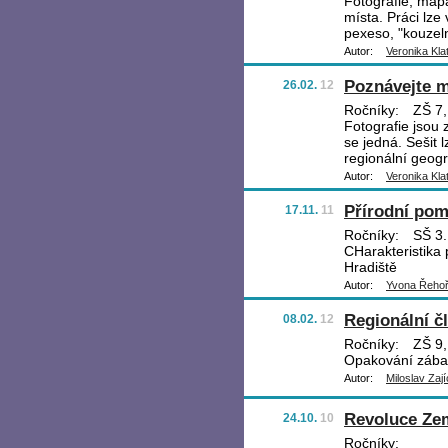
Fotografie, map
místa. Práci lze
pexeso, "kouzeln
Autor:
Veronika Kla
Poznávejte m
26.02.
12
Ročníky:
ZŠ 7, 
Fotografie jsou 
se jedná. Sešit 
regionální geogra
Autor:
Veronika Kla
Přírodní pom
17.11.
11
Ročníky:
SŠ 3.
CHarakteristika
Hradiště
Autor:
Yvona Řeho
Regionální č
08.02.
12
Ročníky:
ZŠ 9, 
Opakování zába
Autor:
Miloslav Zají
Revoluce Ze
24.10.
10
Ročníky: