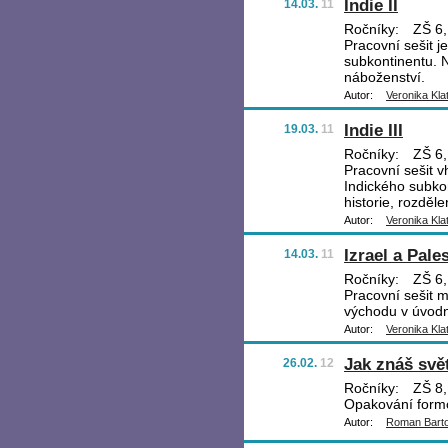
Indie II
14.03.
11
Ročníky:
ZŠ 6, 
Pracovní sešit j
subkontinentu. N
náboženství.
Autor:
Veronika Kla
Indie III
19.03.
11
Ročníky:
ZŠ 6, 
Pracovní sešit v
Indického subkon
historie, rozděl
Autor:
Veronika Kla
Izrael a Pale
14.03.
11
Ročníky:
ZŠ 6, 
Pracovní sešit m
východu v úvodn
Autor:
Veronika Kla
Jak znáš svě
26.02.
12
Ročníky:
ZŠ 8,
Opakování form
Autor:
Roman Bart