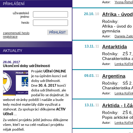
Autor:
Yvona Řeho
PŘIHLÁŠENÍ
uživatelské
Afrika - úvod
20.10.
10
jméno
Ročníky:
heslo
Afrika - úvod do
gymnázia
zapomenuté heslo
Autor:
Daniela Zatl
registrace
Antarktida
13.11.
11
AKTUALITY
Ročníky:
ZŠ 7,
Charakteristika 
28.06.
2017
Autor:
Lenka Kořín
Ukončení doby udržitelnosti
Projekt
Učitel ONLINE
Argentina
09.03.
11
je na úplném konci své
doby udržitelnosti.
Ročníky:
SŠ 2.
Dne
30. 6. 2017
končí
Charakteristika 
doba udržitelnosti, ale
Autor:
Lenka Kořín
podařilo se dojednat, že
webové stránky poběží i nadále a bude
Arktida - I.čá
tedy možné materiály dále využívat a
13.11.
11
stahovat. Za spolupráci děkujeme
ACTIV
Ročníky:
ZŠ 6,
Učiteli
…
Popis arktické ob
Za vedení projektu ještě jednou děkujeme
Autor:
Lenka Kořín
všem, kteří se na celé realizaci projektu
nějak podíleli.