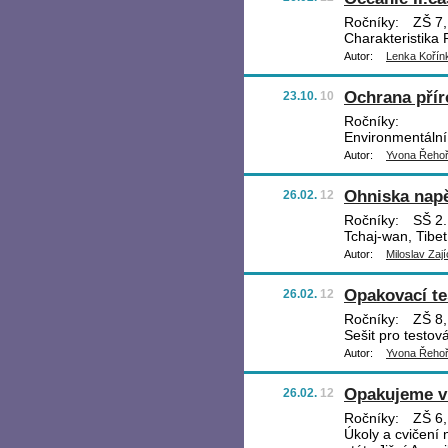
Ročníky:
ZŠ 7,
Charakteristika 
Autor:
Lenka Kořín
Ochrana přír
23.10.
10
Ročníky:
Environmentální
Autor:
Yvona Řeho
Ohniska napě
26.02.
12
Ročníky:
SŠ 2.,
Tchaj-wan, Tibet
Autor:
Miloslav Zají
Opakovací te
26.02.
12
Ročníky:
ZŠ 8,
Sešit pro testov
Autor:
Yvona Řeho
Opakujeme v
26.02.
12
Ročníky:
ZŠ 6, 
Úkoly a cvičení