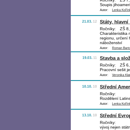
Ročníky:
ZŠ 7,
Soupis jihoamer
Autor:
Lenka Kořín
Státy, hlavn
21.03.
12
Ročníky:
ZŠ 8, 
Charakteristika 
regionu, určení 
náboženství
Autor:
Roman Bart
Stavba a slo
19.03.
11
Ročníky:
ZŠ 6, 
Pracovní sešit j
Autor:
Veronika Kla
Střední Amer
10.10.
10
Ročníky:
Rozdělení Latins
Autor:
Lenka Kořín
Střední Evrop
13.10.
10
Ročníky:
vývoj nejen stát