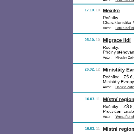
Autor:
Lenka Kořín
Mexiko
17.10.
10
Ročníky:
Charakteristika 
Autor:
Lenka Kořín
Migrace lidí
05.10.
10
Ročníky:
Příčiny stěhován
Autor:
Miloslav Zají
Ministáty Ev
26.02.
12
Ročníky:
ZŠ 6, 
Ministáty Evropy
Autor:
Daniela Zatl
Místní region
16.03.
11
Ročníky:
ZŠ 8,
Procvičení znalo
Autor:
Yvona Řeho
Místní regio
16.03.
11