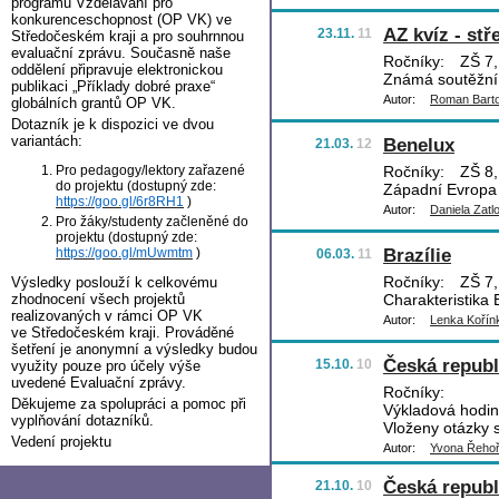
programu Vzdělávání pro
konkurenceschopnost (OP VK) ve
AZ kvíz - stř
23.11.
11
Středočeském kraji a pro souhrnnou
evaluační zprávu. Současně naše
Ročníky:
ZŠ 7,
oddělení připravuje elektronickou
Známá soutěžní 
publikaci „Příklady dobré praxe“
Autor:
Roman Bart
globálních grantů OP VK.
Dotazník je k dispozici ve dvou
variantách:
Benelux
21.03.
12
Pro pedagogy/lektory zařazené
Ročníky:
ZŠ 8, 
do projektu (dostupný zde:
Západní Evropa
https://goo.gl/6r8RH1
)
Autor:
Daniela Zatl
Pro žáky/studenty začleněné do
projektu (dostupný zde:
Brazílie
https://goo.gl/mUwmtm
)
06.03.
11
Ročníky:
ZŠ 7,
Výsledky poslouží k celkovému
zhodnocení všech projektů
Charakteristika 
realizovaných v rámci OP VK
Autor:
Lenka Kořín
ve Středočeském kraji. Prováděné
šetření je anonymní a výsledky budou
Česká republ
15.10.
10
využity pouze pro účely výše
uvedené Evaluační zprávy.
Ročníky:
Děkujeme za spolupráci a pomoc při
Výkladová hodina
vyplňování dotazníků.
Vloženy otázky 
Vedení projektu
Autor:
Yvona Řeho
Česká republi
21.10.
10