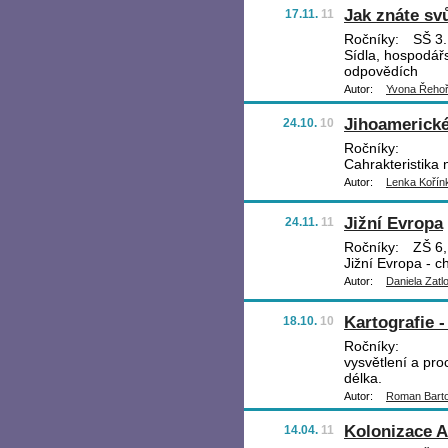
Jak znáte sv
17.11.
11
Ročníky:
SŠ 3.
Sídla, hospodář
odpovědích
Autor:
Yvona Řeho
Jihoamerické
24.10.
10
Ročníky:
Cahrakteristika 
Autor:
Lenka Kořín
Jižní Evropa
24.11.
11
Ročníky:
ZŠ 6,
Jižní Evropa - c
Autor:
Daniela Zatl
Kartografie -
18.10.
10
Ročníky:
vysvětlení a pr
délka.
Autor:
Roman Bart
Kolonizace A
14.04.
11