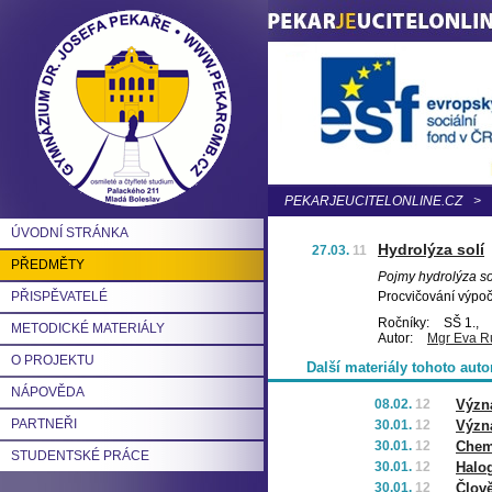
PEKARJEUCITELONLINE.CZ
>
ÚVODNÍ STRÁNKA
Hydrolýza solí
27.03.
11
PŘEDMĚTY
Pojmy hydrolýza sol
PŘISPĚVATELÉ
Procvičování výpočt
Ročníky:
SŠ 1.,
METODICKÉ MATERIÁLY
Autor:
Mgr Eva R
O PROJEKTU
Další materiály tohoto auto
NÁPOVĚDA
08.02.
12
Význa
PARTNEŘI
30.01.
12
Význa
30.01.
12
Chemi
STUDENTSKÉ PRÁCE
30.01.
12
Halo
30.01.
12
Člově