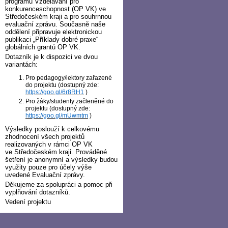
programu Vzdělávání pro
konkurenceschopnost (OP VK) ve
Středočeském kraji a pro souhrnnou
evaluační zprávu. Současně naše
oddělení připravuje elektronickou
publikaci „Příklady dobré praxe“
globálních grantů OP VK.
Dotazník je k dispozici ve dvou
variantách:
Pro pedagogy/lektory zařazené
do projektu (dostupný zde:
https://goo.gl/6r8RH1
)
Pro žáky/studenty začleněné do
projektu (dostupný zde:
https://goo.gl/mUwmtm
)
Výsledky poslouží k celkovému
zhodnocení všech projektů
realizovaných v rámci OP VK
ve Středočeském kraji. Prováděné
šetření je anonymní a výsledky budou
využity pouze pro účely výše
uvedené Evaluační zprávy.
Děkujeme za spolupráci a pomoc při
vyplňování dotazníků.
Vedení projektu