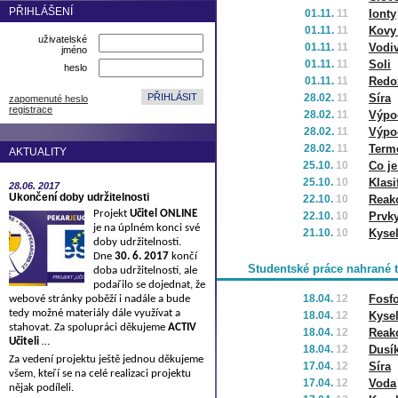
PŘIHLÁŠENÍ
01.11.
11
Ionty
01.11.
11
Kovy
uživatelské
01.11.
11
Vodiv
jméno
01.11.
11
Soli
heslo
01.11.
11
Redo
28.02.
11
Síra
zapomenuté heslo
registrace
28.02.
11
Výpoč
28.02.
11
Výpoč
28.02.
11
Term
AKTUALITY
25.10.
10
Co j
25.10.
10
Klasi
28.06.
2017
Ukončení doby udržitelnosti
22.10.
10
Reakc
Projekt
Učitel ONLINE
22.10.
10
Prvk
je na úplném konci své
21.10.
10
Kysel
doby udržitelnosti.
Dne
30. 6. 2017
končí
Studentské práce nahrané 
doba udržitelnosti, ale
podařilo se dojednat, že
18.04.
12
Fosf
webové stránky poběží i nadále a bude
tedy možné materiály dále využívat a
18.04.
12
Kysel
stahovat. Za spolupráci děkujeme
ACTIV
18.04.
12
Reakc
Učiteli
…
18.04.
12
Dusí
Za vedení projektu ještě jednou děkujeme
17.04.
12
Síra
všem, kteří se na celé realizaci projektu
17.04.
12
Voda
nějak podíleli.