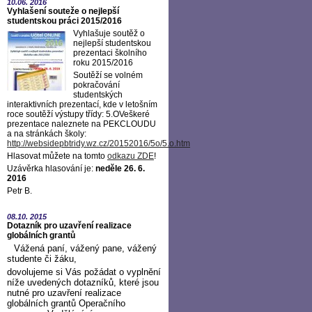
10.06.
2016
Vyhlašení souteže o nejlepší
studentskou práci 2015/2016
Vyhlašuje soutěž o
nejlepší studentskou
prezentaci školního
roku 2015/2016
Soutěží se volném
pokračování
studentských
interaktivních prezentací, kde v letošním
roce soutěží výstupy třídy: 5.OVeškeré
prezentace naleznete na PEKCLOUDU
a na stránkách školy:
http://websidepbtridy.wz.cz/20152016/5o/5.o.htm
Hlasovat můžete na tomto
odkazu ZDE
!
Uzávěrka hlasování je:
neděle 26. 6.
2016
Petr B.
08.10.
2015
Dotazník pro uzavření realizace
globálních grantů
Vážená paní, vážený pane, vážený
studente či žáku,
dovolujeme si Vás požádat o vyplnění
níže uvedených dotazníků, které jsou
nutné pro uzavření realizace
globálních grantů Operačního