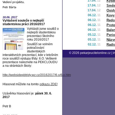
17.04.
12
Kyse
Vedení projektu.
17.04.
12
Směs
Petr Bárta
17.04.
12
Oxid
06.12.
11
Kovy
18.06.
2017
06.12.
11
Redo
Vyhlašení souteže o nejlepší
studentskou práci 2016/2017
06.12.
11
Proto
Vyhlásili jsme soutěž o
06.12.
11
Bale
nejlepší studentskou
05.12.
11
Perio
prezentaci školního
roku 2016/2017
05.12.
11
Názvo
Soutěží se volném
02.12.
11
Radio
pokračování
studentských
© 2026
pekarjeucitelonline.cz
|
i
interaktivních prezentací, kde v letošním
roce soutěží výstupy třídy: 6.O. Veškeré
prezentace naleznete na PEKCLOUDU
a na stránkách školy:
http://websidepbtridy.wz.cz/20162017/6.o/6.o.htm
Hlasovat můžete na tomto
odkazu ZDE
!
Uzávěrka hlasování je:
pátek 30. 6.
2017
Petr B