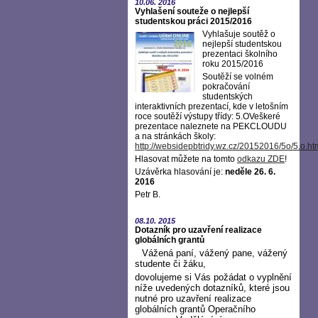
10.06.
2016
Vyhlašení souteže o nejlepší
studentskou práci 2015/2016
Vyhlašuje soutěž o
nejlepší studentskou
prezentaci školního
roku 2015/2016
Soutěží se volném
pokračování
studentských
interaktivních prezentací, kde v letošním
roce soutěží výstupy třídy: 5.OVeškeré
prezentace naleznete na PEKCLOUDU
a na stránkách školy:
http://websidepbtridy.wz.cz/20152016/5o/5.o.ht
Hlasovat můžete na tomto
odkazu ZDE
!
Uzávěrka hlasování je:
neděle 26. 6.
2016
Petr B.
08.10.
2015
Dotazník pro uzavření realizace
globálních grantů
Vážená paní, vážený pane, vážený
studente či žáku,
dovolujeme si Vás požádat o vyplnění
níže uvedených dotazníků, které jsou
nutné pro uzavření realizace
globálních grantů Operačního