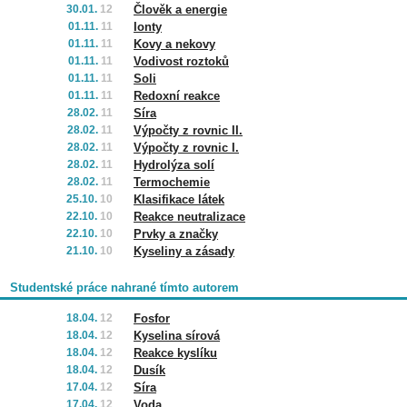
30.01.
12
Člověk a energie
01.11.
11
Ionty
01.11.
11
Kovy a nekovy
01.11.
11
Vodivost roztoků
01.11.
11
Soli
01.11.
11
Redoxní reakce
28.02.
11
Síra
28.02.
11
Výpočty z rovnic II.
28.02.
11
Výpočty z rovnic I.
28.02.
11
Hydrolýza solí
28.02.
11
Termochemie
25.10.
10
Klasifikace látek
22.10.
10
Reakce neutralizace
22.10.
10
Prvky a značky
21.10.
10
Kyseliny a zásady
Studentské práce nahrané tímto autorem
18.04.
12
Fosfor
18.04.
12
Kyselina sírová
18.04.
12
Reakce kyslíku
18.04.
12
Dusík
17.04.
12
Síra
17.04.
12
Voda