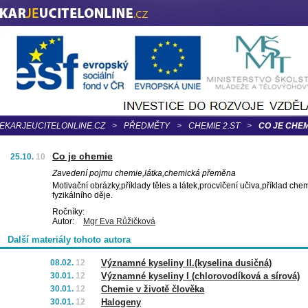
EKARJEUCITELONLINE.CZ
>
PŘEDMĚTY
>
CHEMIE 2.ST
>
CO JE CHEM
Co je chemie
25.10.
10
Zavedení pojmu chemie,látka,chemická přeměna
Motivační obrázky,příklady těles a látek,procvičení učiva,příklad ch
fyzikálního děje.
Ročníky:
Autor:
Mgr Eva Růžičková
Další materiály tohoto autora
08.02.
12
Významné kyseliny II.(kyselina dusičná)
30.01.
12
Významné kyseliny I (chlorovodíková a sírová)
30.01.
12
Chemie v životě člověka
30.01.
12
Halogeny