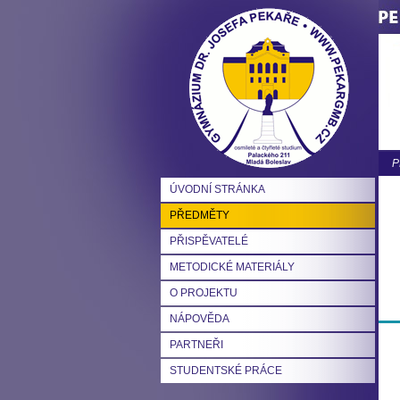
P
ÚVODNÍ STRÁNKA
PŘEDMĚTY
PŘISPĚVATELÉ
METODICKÉ MATERIÁLY
O PROJEKTU
NÁPOVĚDA
PARTNEŘI
STUDENTSKÉ PRÁCE