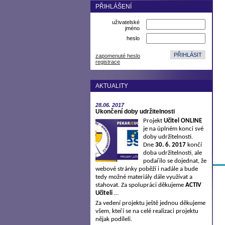
PŘIHLÁŠENÍ
uživatelské
jméno
heslo
zapomenuté heslo
registrace
AKTUALITY
28.06.
2017
Ukončení doby udržitelnosti
Projekt
Učitel ONLINE
je na úplném konci své
doby udržitelnosti.
Dne
30. 6. 2017
končí
doba udržitelnosti, ale
podařilo se dojednat, že
webové stránky poběží i nadále a bude
tedy možné materiály dále využívat a
stahovat. Za spolupráci děkujeme
ACTIV
Učiteli
…
Za vedení projektu ještě jednou děkujeme
všem, kteří se na celé realizaci projektu
nějak podíleli.