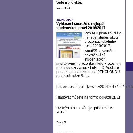
Vedení projektu.
Petr Bárta
18.06.
2017
Vyhlašení souteže o nejlepší
studentskou práci 2016/2017
Vyhlásili jsme soutěž o
nejlepší studentskou
prezentaci školního
roku 2016/2017
Soutěží se volném
pokračování
studentských
interaktivních prezentací, kde v letošním
roce soutěží výstupy třídy: 6.O. Veškeré
prezentace naleznete na PEKCLOUDU
a na stránkách školy:
http://websidepbtridy.wz.cz/20162017/6.o/6.o.h
Hlasovat můžete na tomto
odkazu ZDE
!
Uzávěrka hlasování je:
pátek 30. 6.
2017
Petr B