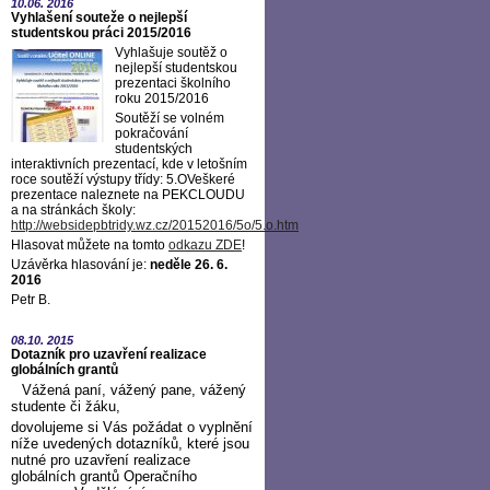
10.06.
2016
Vyhlašení souteže o nejlepší
studentskou práci 2015/2016
Vyhlašuje soutěž o
nejlepší studentskou
prezentaci školního
roku 2015/2016
Soutěží se volném
pokračování
studentských
interaktivních prezentací, kde v letošním
roce soutěží výstupy třídy: 5.OVeškeré
prezentace naleznete na PEKCLOUDU
a na stránkách školy:
http://websidepbtridy.wz.cz/20152016/5o/5.o.htm
Hlasovat můžete na tomto
odkazu ZDE
!
Uzávěrka hlasování je:
neděle 26. 6.
2016
Petr B.
08.10.
2015
Dotazník pro uzavření realizace
globálních grantů
Vážená paní, vážený pane, vážený
studente či žáku,
dovolujeme si Vás požádat o vyplnění
níže uvedených dotazníků, které jsou
nutné pro uzavření realizace
globálních grantů Operačního