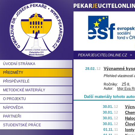
PEKARJEUCITELONLINE.CZ
>
ÚVODNÍ STRÁNKA
Významné kysel
28.02.
12
PŘEDMĚTY
Přehled vlastností 
PŘISPĚVATELÉ
Ročníky:
ZŠ 8,
Autor:
Mgr Eva R
METODICKÉ MATERIÁLY
Další materiály tohoto auto
O PROJEKTU
30.01.
12
Význa
NÁPOVĚDA
30.01.
12
Chemi
PARTNEŘI
30.01.
12
Halo
30.01.
12
Člově
STUDENTSKÉ PRÁCE
01.11.
11
Ionty