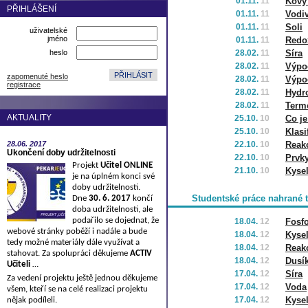
01.11.
11
Kovy
PŘIHLÁŠENÍ
01.11.
11
Vodiv
01.11.
11
Soli
uživatelské
jméno
01.11.
11
Redo
heslo
28.02.
11
Síra
28.02.
11
Výpoč
zapomenuté heslo
28.02.
11
Výpoč
registrace
28.02.
11
Hydro
28.02.
11
Term
AKTUALITY
25.10.
10
Co j
25.10.
10
Klasi
28.06.
2017
22.10.
10
Reakc
Ukončení doby udržitelnosti
22.10.
10
Prvk
Projekt
Učitel ONLINE
21.10.
10
Kysel
je na úplném konci své
doby udržitelnosti.
Studentské práce nahrané 
Dne
30. 6. 2017
končí
doba udržitelnosti, ale
podařilo se dojednat, že
18.04.
12
Fosf
webové stránky poběží i nadále a bude
18.04.
12
Kysel
tedy možné materiály dále využívat a
18.04.
12
Reakc
stahovat. Za spolupráci děkujeme
ACTIV
18.04.
12
Dusí
Učiteli
…
17.04.
12
Síra
Za vedení projektu ještě jednou děkujeme
17.04.
12
Voda
všem, kteří se na celé realizaci projektu
17.04.
12
Kyse
nějak podíleli.