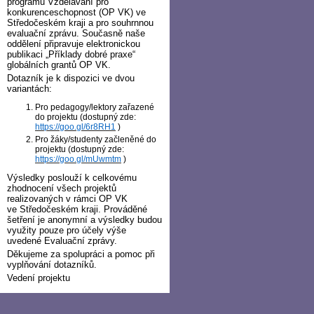
programu Vzdělávání pro
konkurenceschopnost (OP VK) ve
Středočeském kraji a pro souhrnnou
evaluační zprávu. Současně naše
oddělení připravuje elektronickou
publikaci „Příklady dobré praxe“
globálních grantů OP VK.
Dotazník je k dispozici ve dvou
variantách:
Pro pedagogy/lektory zařazené
do projektu (dostupný zde:
https://goo.gl/6r8RH1
)
Pro žáky/studenty začleněné do
projektu (dostupný zde:
https://goo.gl/mUwmtm
)
Výsledky poslouží k celkovému
zhodnocení všech projektů
realizovaných v rámci OP VK
ve Středočeském kraji. Prováděné
šetření je anonymní a výsledky budou
využity pouze pro účely výše
uvedené Evaluační zprávy.
Děkujeme za spolupráci a pomoc při
vyplňování dotazníků.
Vedení projektu