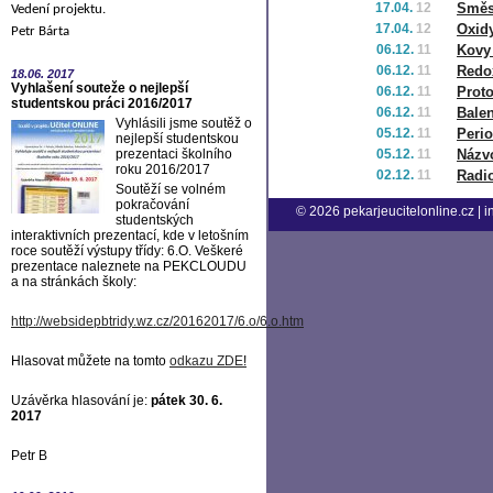
17.04.
12
Směs
Vedení projektu.
17.04.
12
Oxid
Petr Bárta
06.12.
11
Kovy
06.12.
11
Redo
18.06.
2017
Vyhlašení souteže o nejlepší
06.12.
11
Proto
studentskou práci 2016/2017
06.12.
11
Bale
Vyhlásili jsme soutěž o
05.12.
11
Perio
nejlepší studentskou
prezentaci školního
05.12.
11
Názvo
roku 2016/2017
02.12.
11
Radio
Soutěží se volném
pokračování
© 2026
pekarjeucitelonline.cz
|
i
studentských
interaktivních prezentací, kde v letošním
roce soutěží výstupy třídy: 6.O. Veškeré
prezentace naleznete na PEKCLOUDU
a na stránkách školy:
http://websidepbtridy.wz.cz/20162017/6.o/6.o.htm
Hlasovat můžete na tomto
odkazu ZDE
!
Uzávěrka hlasování je:
pátek 30. 6.
2017
Petr B