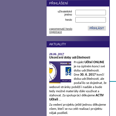
PŘIHLÁŠENÍ
uživatelské
jméno
heslo
zapomenuté heslo
registrace
AKTUALITY
28.06.
2017
Ukončení doby udržitelnosti
Projekt
Učitel ONLINE
je na úplném konci své
doby udržitelnosti.
Dne
30. 6. 2017
končí
doba udržitelnosti, ale
podařilo se dojednat, že
webové stránky poběží i nadále a bude
tedy možné materiály dále využívat a
stahovat. Za spolupráci děkujeme
ACTIV
Učiteli
…
Za vedení projektu ještě jednou děkujeme
všem, kteří se na celé realizaci projektu
nějak podíleli.