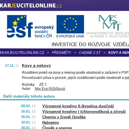
EKARJEUCITELONLINE.CZ
>
PŘEDMĚTY
>
CHEMIE 2.ST
>
KOVY A NE
Kovy a nekovy
17.11.
11
Rozdělení prvků na kovy a nekovy podle vlastností a zařazení v PSP.
Procvičování učiva o prvcích, jejich rozdělování podle vlastností a je
Ročníky:
ZŠ 7,
Autor:
Mgr Eva Růžičková
Další materiály tohoto autora
08.02.
12
Významné kyseliny II.(kyselina dusičná)
30.01.
12
Významné kyseliny I (chlorovodíková a sírová)
30.01.
12
Chemie v životě člověka
30.01.
12
Halogeny
30.01.
12
Člověk a energie