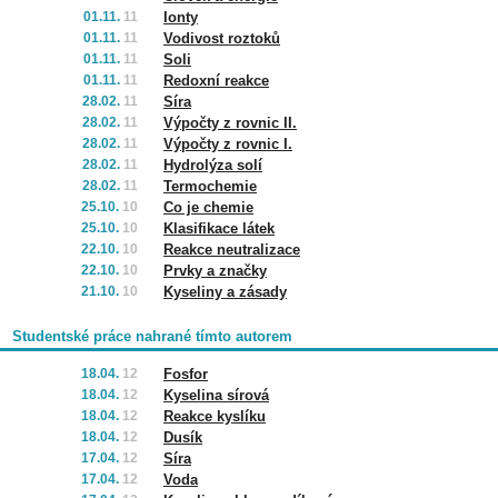
01.11.
11
Ionty
01.11.
11
Vodivost roztoků
01.11.
11
Soli
01.11.
11
Redoxní reakce
28.02.
11
Síra
28.02.
11
Výpočty z rovnic II.
28.02.
11
Výpočty z rovnic I.
28.02.
11
Hydrolýza solí
28.02.
11
Termochemie
25.10.
10
Co je chemie
25.10.
10
Klasifikace látek
22.10.
10
Reakce neutralizace
22.10.
10
Prvky a značky
21.10.
10
Kyseliny a zásady
Studentské práce nahrané tímto autorem
18.04.
12
Fosfor
18.04.
12
Kyselina sírová
18.04.
12
Reakce kyslíku
18.04.
12
Dusík
17.04.
12
Síra
17.04.
12
Voda