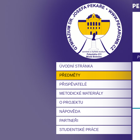
P
ÚVODNÍ STRÁNKA
PŘEDMĚTY
PŘISPĚVATELÉ
METODICKÉ MATERIÁLY
O PROJEKTU
NÁPOVĚDA
PARTNEŘI
STUDENTSKÉ PRÁCE