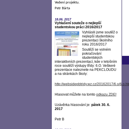
Vedení projektu.
Petr Bárta
18.06.
2017
Vyhlašení souteže o nejlepší
studentskou práci 2016/2017
Vyhlásili jsme soutěž o
nejlepší studentskou
prezentaci školního
roku 2016/2017
Soutěží se volném
pokračování
studentských
interaktivních prezentací, kde v letošním
roce soutěží výstupy třídy: 6.O. Veškeré
prezentace naleznete na PEKCLOUDU
a na stránkách školy:
http://websidepbtridy.wz.cz/20162017/6.o/6.o.h
Hlasovat můžete na tomto
odkazu ZDE
!
Uzávěrka hlasování je:
pátek 30. 6.
2017
Petr B