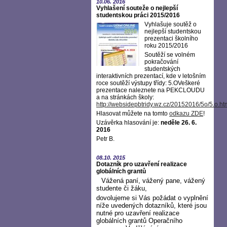
10.06.
2016
Vyhlašení souteže o nejlepší
studentskou práci 2015/2016
Vyhlašuje soutěž o
nejlepší studentskou
prezentaci školního
roku 2015/2016
Soutěží se volném
pokračování
studentských
interaktivních prezentací, kde v letošním
roce soutěží výstupy třídy: 5.OVeškeré
prezentace naleznete na PEKCLOUDU
a na stránkách školy:
http://websidepbtridy.wz.cz/20152016/5o/5.o.ht
Hlasovat můžete na tomto
odkazu ZDE
!
Uzávěrka hlasování je:
neděle 26. 6.
2016
Petr B.
08.10.
2015
Dotazník pro uzavření realizace
globálních grantů
Vážená paní, vážený pane, vážený
studente či žáku,
dovolujeme si Vás požádat o vyplnění
níže uvedených dotazníků, které jsou
nutné pro uzavření realizace
globálních grantů Operačního