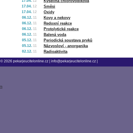
17.04.
12
Kyselina chlorovodíková
17.04.
12
Směsi
17.04.
12
Oxidy
06.12.
11
Kovy a nekovy
06.12.
11
Redoxní reakce
06.12.
11
Protolytické reakce
06.12.
11
Balená voda
05.12.
11
Periodická soustava prvků
05.12.
11
Názvosloví - anorganika
02.12.
11
Radioaktivita
© 2026
pekarjeucitelonline.cz
|
info@pekarjeucitelonline.cz
|
tm