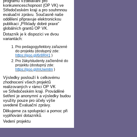
programu Vzdělávání pro
konkurenceschopnost (OP VK) ve
Středočeském kraji a pro souhrnnou
evaluační zprávu. Současně naše
oddělení připravuje elektronickou
publikaci „Příklady dobré praxe“
globálních grantů OP VK.
Dotazník je k dispozici ve dvou
variantách:
Pro pedagogy/lektory zařazené
do projektu (dostupný zde:
https://goo.gl/6r8RH1
)
Pro žáky/studenty začleněné do
projektu (dostupný zde:
https://goo.gl/mUwmtm
)
Výsledky poslouží k celkovému
zhodnocení všech projektů
realizovaných v rámci OP VK
ve Středočeském kraji. Prováděné
šetření je anonymní a výsledky budou
využity pouze pro účely výše
uvedené Evaluační zprávy.
Děkujeme za spolupráci a pomoc při
vyplňování dotazníků.
Vedení projektu