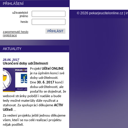
PŘIHLÁŠENÍ
uživatelské
© 2026
pekarjeucitelonline.cz
|
i
jméno
heslo
zapomenuté heslo
registrace
AKTUALITY
28.06.
2017
Ukončení doby udržitelnosti
Projekt
Učitel ONLINE
je na úplném konci své
doby udržitelnosti.
Dne
30. 6. 2017
končí
doba udržitelnosti, ale
podařilo se dojednat, že
webové stránky poběží i nadále a bude
tedy možné materiály dále využívat a
stahovat. Za spolupráci děkujeme
ACTIV
Učiteli
…
Za vedení projektu ještě jednou děkujeme
všem, kteří se na celé realizaci projektu
nějak podíleli.