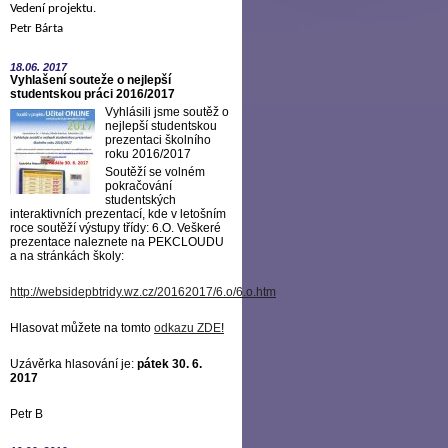
Vedení projektu.
Petr Bárta
18.06.
2017
Vyhlašení souteže o nejlepší
studentskou práci 2016/2017
Vyhlásili jsme soutěž o
nejlepší studentskou
prezentaci školního
roku 2016/2017
Soutěží se volném
pokračování
studentských
interaktivních prezentací, kde v letošním
roce soutěží výstupy třídy: 6.O. Veškeré
prezentace naleznete na PEKCLOUDU
a na stránkách školy:
http://websidepbtridy.wz.cz/20162017/6.o/6.o.htm
Hlasovat můžete na tomto
odkazu ZDE
!
Uzávěrka hlasování je:
pátek 30. 6.
2017
Petr B