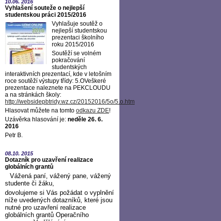
10.06.
2016
Vyhlašení souteže o nejlepší
studentskou práci 2015/2016
Vyhlašuje soutěž o
nejlepší studentskou
prezentaci školního
roku 2015/2016
Soutěží se volném
pokračování
studentských
interaktivních prezentací, kde v letošním
roce soutěží výstupy třídy: 5.OVeškeré
prezentace naleznete na PEKCLOUDU
a na stránkách školy:
http://websidepbtridy.wz.cz/20152016/5o/5.o.htm
Hlasovat můžete na tomto
odkazu ZDE
!
Uzávěrka hlasování je:
neděle 26. 6.
2016
Petr B.
08.10.
2015
Dotazník pro uzavření realizace
globálních grantů
Vážená paní, vážený pane, vážený
studente či žáku,
dovolujeme si Vás požádat o vyplnění
níže uvedených dotazníků, které jsou
nutné pro uzavření realizace
globálních grantů Operačního