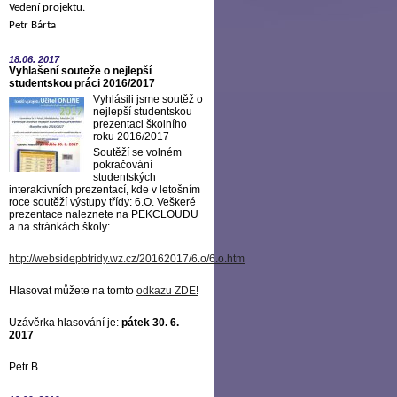
Vedení projektu.
Petr Bárta
18.06.
2017
Vyhlašení souteže o nejlepší
studentskou práci 2016/2017
Vyhlásili jsme soutěž o
nejlepší studentskou
prezentaci školního
roku 2016/2017
Soutěží se volném
pokračování
studentských
interaktivních prezentací, kde v letošním
roce soutěží výstupy třídy: 6.O. Veškeré
prezentace naleznete na PEKCLOUDU
a na stránkách školy:
http://websidepbtridy.wz.cz/20162017/6.o/6.o.htm
Hlasovat můžete na tomto
odkazu ZDE
!
Uzávěrka hlasování je:
pátek 30. 6.
2017
Petr B