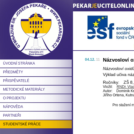
Názvosloví o
04.12.
11
ÚVODNÍ STRÁNKA
Názvosloví oxid
PŘEDMĚTY
Výklad učiva náz
PŘISPĚVATELÉ
Ročníky:
ZŠ 8,
Vložil:
RNDr. Vlad
METODICKÉ MATERIÁLY
Autor:
Dominik Kr
Jiřího Ortena, Kut
O PROJEKTU
Pro stažení m
NÁPOVĚDA
PARTNEŘI
STUDENTSKÉ PRÁCE