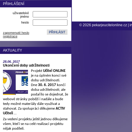
PŘIHLÁŠENÍ
uživatelské
jméno
heslo
© 2026
pekarjeucitelonline.cz
|
i
zapomenuté heslo
registrace
AKTUALITY
28.06.
2017
Ukončení doby udržitelnosti
Projekt
Učitel ONLINE
je na úplném konci své
doby udržitelnosti.
Dne
30. 6. 2017
končí
doba udržitelnosti, ale
podařilo se dojednat, že
webové stránky poběží i nadále a bude
tedy možné materiály dále využívat a
stahovat. Za spolupráci děkujeme
ACTIV
Učiteli
…
Za vedení projektu ještě jednou děkujeme
všem, kteří se na celé realizaci projektu
nějak podíleli.