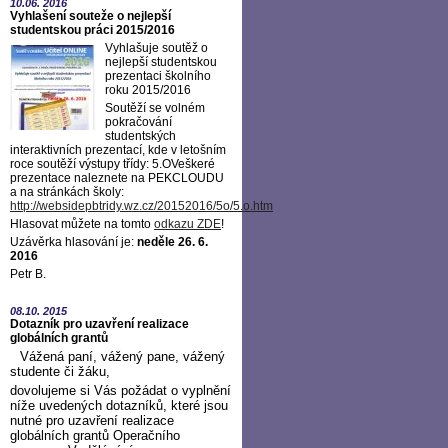
10.06.
2016
Vyhlašení souteže o nejlepší
studentskou práci 2015/2016
Vyhlašuje soutěž o
nejlepší studentskou
prezentaci školního
roku 2015/2016
Soutěží se volném
pokračování
studentských
interaktivních prezentací, kde v letošním
roce soutěží výstupy třídy: 5.OVeškeré
prezentace naleznete na PEKCLOUDU
a na stránkách školy:
http://websidepbtridy.wz.cz/20152016/5o/5.o.htm
Hlasovat můžete na tomto
odkazu ZDE
!
Uzávěrka hlasování je:
neděle 26. 6.
2016
Petr B.
08.10.
2015
Dotazník pro uzavření realizace
globálních grantů
Vážená paní, vážený pane, vážený
studente či žáku,
dovolujeme si Vás požádat o vyplnění
níže uvedených dotazníků, které jsou
nutné pro uzavření realizace
globálních grantů Operačního