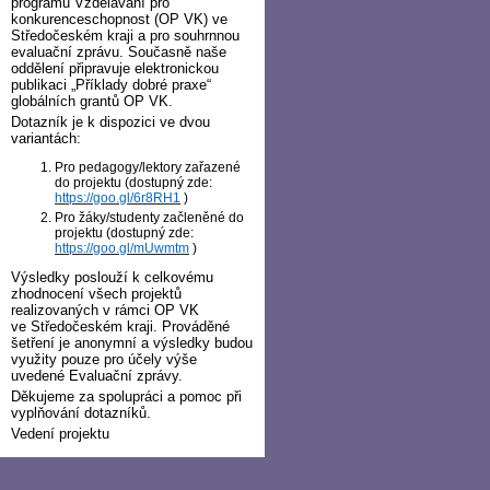
programu Vzdělávání pro
konkurenceschopnost (OP VK) ve
Středočeském kraji a pro souhrnnou
evaluační zprávu. Současně naše
oddělení připravuje elektronickou
publikaci „Příklady dobré praxe“
globálních grantů OP VK.
Dotazník je k dispozici ve dvou
variantách:
Pro pedagogy/lektory zařazené
do projektu (dostupný zde:
https://goo.gl/6r8RH1
)
Pro žáky/studenty začleněné do
projektu (dostupný zde:
https://goo.gl/mUwmtm
)
Výsledky poslouží k celkovému
zhodnocení všech projektů
realizovaných v rámci OP VK
ve Středočeském kraji. Prováděné
šetření je anonymní a výsledky budou
využity pouze pro účely výše
uvedené Evaluační zprávy.
Děkujeme za spolupráci a pomoc při
vyplňování dotazníků.
Vedení projektu