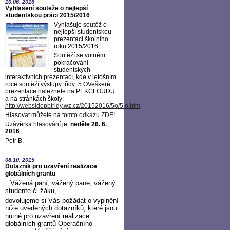
10.06.
2016
Vyhlašení souteže o nejlepší
studentskou práci 2015/2016
Vyhlašuje soutěž o
nejlepší studentskou
prezentaci školního
roku 2015/2016
Soutěží se volném
pokračování
studentských
interaktivních prezentací, kde v letošním
roce soutěží výstupy třídy: 5.OVeškeré
prezentace naleznete na PEKCLOUDU
a na stránkách školy:
http://websidepbtridy.wz.cz/20152016/5o/5.o.htm
Hlasovat můžete na tomto
odkazu ZDE
!
Uzávěrka hlasování je:
neděle 26. 6.
2016
Petr B.
08.10.
2015
Dotazník pro uzavření realizace
globálních grantů
Vážená paní, vážený pane, vážený
studente či žáku,
dovolujeme si Vás požádat o vyplnění
níže uvedených dotazníků, které jsou
nutné pro uzavření realizace
globálních grantů Operačního