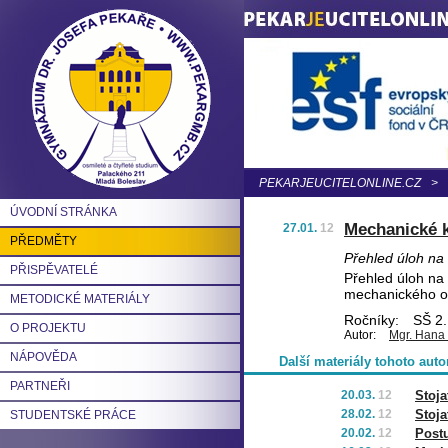
PEKARJEUCITELONLINE.CZ
>
ÚVODNÍ STRÁNKA
Mechanické k
27.01.
12
PŘEDMĚTY
Přehled úloh na
PŘISPĚVATELÉ
Přehled úloh na 
mechanického os
METODICKÉ MATERIÁLY
Ročníky:
SŠ 2.
O PROJEKTU
Autor:
Mgr. Hana
NÁPOVĚDA
Další materiály tohoto auto
PARTNEŘI
20.03.
12
Stoja
28.02.
12
Stoja
STUDENTSKÉ PRÁCE
20.02.
12
Post