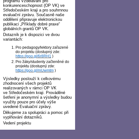
programu Vzdělávání pro
konkurenceschopnost (OP VK) ve
Středočeském kraji a pro souhrnnou
evaluační zprávu. Současně naše
oddělení připravuje elektronickou
publikaci „Příklady dobré praxe“
globálních grantů OP VK.
Dotazník je k dispozici ve dvou
variantách:
Pro pedagogy/lektory zařazené
do projektu (dostupný zde:
https://goo.gl/6r8RH1
)
Pro žáky/studenty začleněné do
projektu (dostupný zde:
https://goo.gl/mUwmtm
)
Výsledky poslouží k celkovému
zhodnocení všech projektů
realizovaných v rámci OP VK
ve Středočeském kraji. Prováděné
šetření je anonymní a výsledky budou
využity pouze pro účely výše
uvedené Evaluační zprávy.
Děkujeme za spolupráci a pomoc při
vyplňování dotazníků.
Vedení projektu