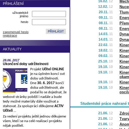
16.02.
12
Mech
PŘIHLÁŠENÍ
12.02.
12
Nuce
20.11.
11
Tlum
uživatelské
jméno
09.11.
11
Energ
heslo
08.11.
11
Přem
08.11.
11
Energ
zapomenuté heslo
14.03.
11
Dyna
registrace
14.03.
11
Dyna
22.02.
11
Kinem
AKTUALITY
18.02.
11
Kinem
09.02.
11
Kine
28.06.
2017
25.10.
10
Kinem
Ukončení doby udržitelnosti
19.10.
10
Kine
Projekt
Učitel ONLINE
19.10.
10
Kinem
je na úplném konci své
okam
doby udržitelnosti.
19.10.
10
Kinem
Dne
30. 6. 2017
končí
19.10.
10
Kine
doba udržitelnosti, ale
oscil
podařilo se dojednat, že
webové stránky poběží i nadále a bude
tedy možné materiály dále využívat a
Studentské práce nahrané 
stahovat. Za spolupráci děkujeme
ACTIV
Učiteli
…
21.06.
12
Zdroj
Za vedení projektu ještě jednou děkujeme
21.06.
12
Tvar
všem, kteří se na celé realizaci projektu
21.06.
12
Anom
nějak podíleli.