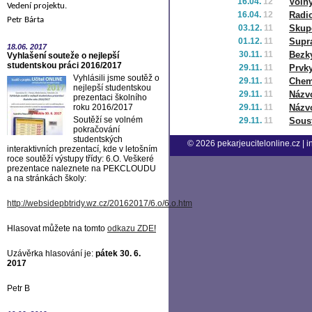
16.04.
12
Voln
Vedení projektu.
16.04.
12
Radio
Petr Bárta
03.12.
11
Skupe
01.12.
11
Supr
18.06.
2017
30.11.
11
Bezky
Vyhlašení souteže o nejlepší
studentskou práci 2016/2017
29.11.
11
Prvk
Vyhlásili jsme soutěž o
29.11.
11
Chem
nejlepší studentskou
29.11.
11
Názvo
prezentaci školního
roku 2016/2017
29.11.
11
Názvo
Soutěží se volném
29.11.
11
Sous
pokračování
studentských
© 2026
pekarjeucitelonline.cz
|
i
interaktivních prezentací, kde v letošním
roce soutěží výstupy třídy: 6.O. Veškeré
prezentace naleznete na PEKCLOUDU
a na stránkách školy:
http://websidepbtridy.wz.cz/20162017/6.o/6.o.htm
Hlasovat můžete na tomto
odkazu ZDE
!
Uzávěrka hlasování je:
pátek 30. 6.
2017
Petr B