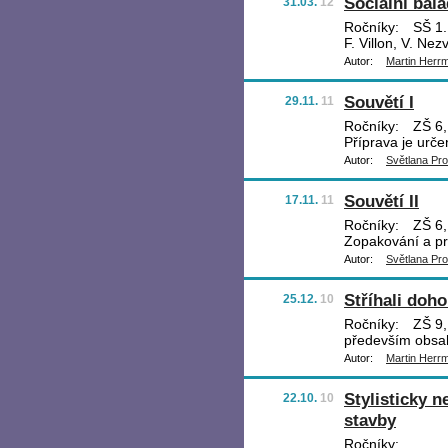
Sociální bala
31.03.
12
Ročníky:
SŠ 1.,
F. Villon, V. Ne
Autor:
Martin Herr
Souvětí I
29.11.
11
Ročníky:
ZŠ 6,
Příprava je urče
Autor:
Světlana Pr
Souvětí II
17.11.
11
Ročníky:
ZŠ 6,
Zopakování a pro
Autor:
Světlana Pr
Stříhali doh
25.12.
10
Ročníky:
ZŠ 9, 
především obsa
Autor:
Martin Herr
Stylisticky 
22.10.
10
stavby
Ročníky: