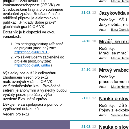
programu Vzdělávání pro
Autor:
Martin Herr
konkurenceschopnost (OP VK) ve
Středočeském kraji a pro souhrnnou
Jazykověda a
21.03.
12
evaluační zprávu. Současně naše
oddělení připravuje elektronickou
Ročníky:
SŠ 1.
publikaci „Příklady dobré praxe“
Jazykověda, roz
globálních grantů OP VK.
Autor:
Ilona Gembi
Dotazník je k dispozici ve dvou
variantách:
Mračí, se mra
24.10.
10
Pro pedagogy/lektory zařazené
do projektu (dostupný zde:
Ročníky:
https://goo.gl/6r8RH1
)
Mračí, se mračí 
Pro žáky/studenty začleněné do
Autor:
Martin Herr
projektu (dostupný zde:
https://goo.gl/mUwmtm
)
Mrtvý vrabec
24.10.
10
Výsledky poslouží k celkovému
Ročníky:
zhodnocení všech projektů
práce s formou 
realizovaných v rámci OP VK
ve Středočeském kraji. Prováděné
Autor:
Martin Herr
šetření je anonymní a výsledky budou
využity pouze pro účely výše
Nauka o slov
21.03.
12
uvedené Evaluační zprávy.
Děkujeme za spolupráci a pomoc při
Ročníky:
ZŠ 9, 
vyplňování dotazníků.
Pojmy z lexikolo
Vedení projektu
Autor:
Světlana Pr
Nauka o slov
21.03.
12