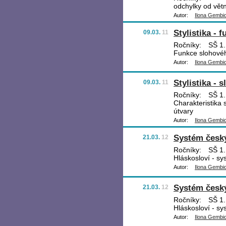
odchylky od vět
Autor:
Ilona Gembi
Stylistika - f
09.03.
11
Ročníky:
SŠ 1.,
Funkce slohovéh
Autor:
Ilona Gembi
Stylistika - 
09.03.
11
Ročníky:
SŠ 1.,
Charakteristika
útvary
Autor:
Ilona Gembi
Systém česk
21.03.
12
Ročníky:
SŠ 1.
Hláskosloví - s
Autor:
Ilona Gembi
Systém česk
21.03.
12
Ročníky:
SŠ 1.
Hláskosloví - s
Autor:
Ilona Gembi