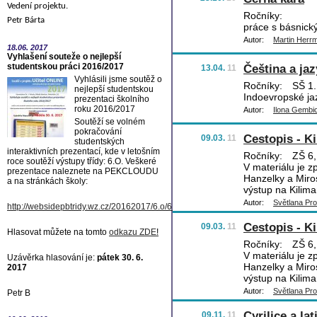
Vedení projektu.
Ročníky:
Petr Bárta
práce s básnický
Autor:
Martin Herr
18.06.
2017
Vyhlašení souteže o nejlepší
studentskou práci 2016/2017
Čeština a ja
13.04.
11
Vyhlásili jsme soutěž o
Ročníky:
SŠ 1.
nejlepší studentskou
Indoevropské ja
prezentaci školního
roku 2016/2017
Autor:
Ilona Gembi
Soutěží se volném
pokračování
Cestopis - K
09.03.
11
studentských
interaktivních prezentací, kde v letošním
Ročníky:
ZŠ 6,
roce soutěží výstupy třídy: 6.O. Veškeré
V materiálu je z
prezentace naleznete na PEKCLOUDU
Hanzelky a Miros
a na stránkách školy:
výstup na Kilim
Autor:
Světlana Pr
http://websidepbtridy.wz.cz/20162017/6.o/6.o.htm
Cestopis - K
09.03.
11
Hlasovat můžete na tomto
odkazu ZDE
!
Ročníky:
ZŠ 6,
V materiálu je z
Uzávěrka hlasování je:
pátek 30. 6.
Hanzelky a Miros
2017
výstup na Kilim
Autor:
Světlana Pr
Petr B
Cyrilice a lat
09.11.
11