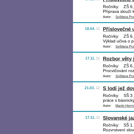
Ročníky:
ZŠ 6,
Příprava slouží 
Autor:
Světlana Pr
Příslovečné u
18.04.
11
Ročníky:
ZŠ 6,
Výklad učiva o 
Autor:
Světlana Pr
Rozbor věty
17.11.
11
Ročníky:
ZŠ 6,
Procvičování ro
Autor:
Světlana Pr
S lodí jež do
21.03.
12
Ročníky:
SŠ 3.,
práce s básnick
Autor:
Martin Herr
Slovanské ja
17.11.
11
Ročníky:
SŠ 1.,
Rozvrstvení slov