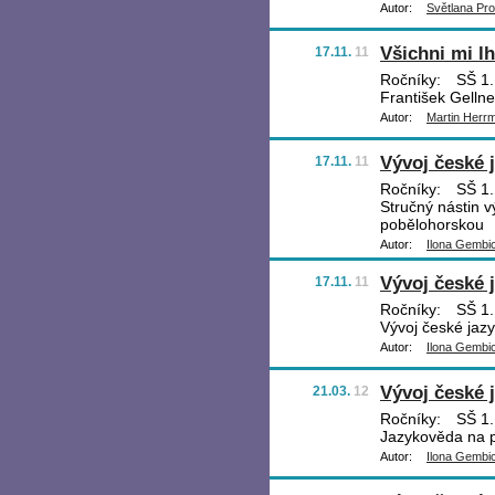
Autor:
Světlana Pr
Všichni mi lha
17.11.
11
Ročníky:
SŠ 1.,
František Gellne
Autor:
Martin Herr
Vývoj české 
17.11.
11
Ročníky:
SŠ 1.,
Stručný nástin 
pobělohorskou
Autor:
Ilona Gembi
Vývoj české 
17.11.
11
Ročníky:
SŠ 1.,
Vývoj české jazy
Autor:
Ilona Gembi
Vývoj české j
21.03.
12
Ročníky:
SŠ 1.,
Jazykověda na p
Autor:
Ilona Gembi