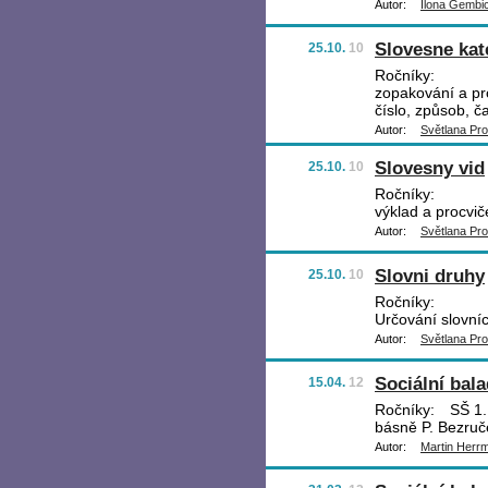
Autor:
Ilona Gembi
Slovesne kat
25.10.
10
Ročníky:
zopakování a pro
číslo, způsob, č
Autor:
Světlana Pr
Slovesny vid
25.10.
10
Ročníky:
výklad a procvič
Autor:
Světlana Pr
Slovni druhy
25.10.
10
Ročníky:
Určování slovníc
Autor:
Světlana Pr
Sociální bal
15.04.
12
Ročníky:
SŠ 1.,
básně P. Bezruč
Autor:
Martin Herr