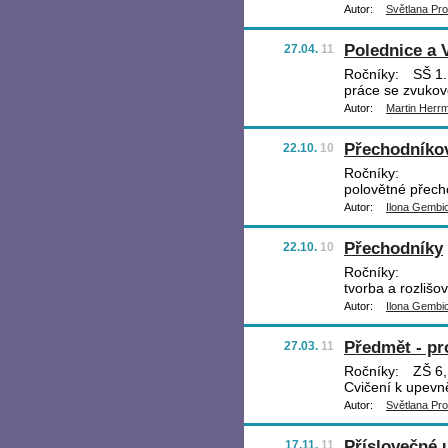
Autor:
Světlana Pr
Polednice a V
27.04.
11
Ročníky:
SŠ 1.,
práce se zvukov
Autor:
Martin Herr
Přechodníko
22.10.
10
Ročníky:
polovětné přecho
Autor:
Ilona Gembi
Přechodníky
22.10.
10
Ročníky:
tvorba a rozlišo
Autor:
Ilona Gembi
Předmět - pr
27.03.
11
Ročníky:
ZŠ 6,
Cvičení k upevn
Autor:
Světlana Pr
Příslovečné 
17.11.
11