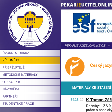
PEKARJEUCITELONLINE.CZ
>
ÚVODNÍ STRÁNKA
PŘEDMĚTY
Český jazy
PŘISPĚVATELÉ
METODICKÉ MATERIÁLY
O PROJEKTU
MATERIÁLY KE STAŽENÍ
NÁPOVĚDA
PARTNEŘI
K.Toman Zář
25.12.
10
STUDENTSKÉ PRÁCE
Ročníky:
ZŠ 9, 
práce s básnick