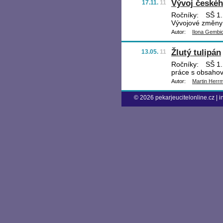
Vývoj českéh
17.11.
11
Ročníky:
SŠ 1.,
Vývojové změny č
Autor:
Ilona Gembi
Žlutý tulipán
13.05.
11
Ročníky:
SŠ 1.,
práce s obsahov
Autor:
Martin Herr
© 2026
pekarjeucitelonline.cz
|
i