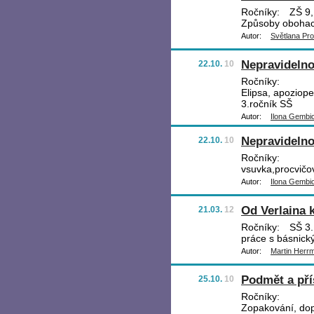
Ročníky:
ZŠ 9, 
Způsoby obohac
Autor:
Světlana Pr
Nepravidelnos
22.10.
10
Ročníky:
Elipsa, apoziop
3.ročník SŠ
Autor:
Ilona Gembi
Nepravidelnos
22.10.
10
Ročníky:
vsuvka,procvičo
Autor:
Ilona Gembi
Od Verlaina 
21.03.
12
Ročníky:
SŠ 3.,
práce s básnick
Autor:
Martin Herr
Podmět a př
25.10.
10
Ročníky:
Zopakování, dop