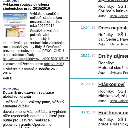
10.06.
2016
Vyhlašení souteže o nejlepší
Ročníky:
SŠ 1.,
studentskou práci 2015/2016
Cyrilice a latin
Vyhlašuje soutěž o
Autor:
Ilona Gembi
nejlepší studentskou
prezentaci školního
roku 2015/2016
Dnes naposl
15.04.
12
Soutěží se volném
Ročníky:
SŠ 1.,
pokračování
studentských
Jar. Seifert, Pav
interaktivních prezentací, kde v letošním
Autor:
Martin Herr
roce soutěží výstupy třídy: 5.OVeškeré
prezentace naleznete na PEKCLOUDU
a na stránkách školy:
Druhy zájme
25.10.
10
http://websidepbtridy.wz.cz/20152016/5o/5.o.htm
Ročníky:
Hlasovat můžete na tomto
odkazu ZDE
!
Materiál slouží 
Uzávěrka hlasování je:
neděle 26. 6.
Autor:
Světlana Pr
2016
Petr B.
Hláskosloví
21.03.
12
08.10.
2015
Ročníky:
SŠ 1.
Dotazník pro uzavření realizace
Hláskosloví, zák
globálních grantů
Autor:
Ilona Gembi
Vážená paní, vážený pane, vážený
studente či žáku,
dovolujeme si Vás požádat o vyplnění
Hrál kdosi ne
17.11.
11
níže uvedených dotazníků, které jsou
Ročníky:
SŠ 1.,
nutné pro uzavření realizace
práce s básnický
globálních grantů Operačního