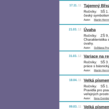
Tajemný Bře
17.11.
11
Ročníky:
SŠ 1.,
český symbolismu
Autor:
Martin Herr
Úvaha
21.03.
12
Ročníky:
ZŠ 9, 
Charakteristika 
úvahy.
Autor:
Světlana Pr
Variace na r
31.03.
12
Ročníky:
SŠ 3.,
práce s básnick
Autor:
Martin Herr
Velká písmen
18.04.
11
Ročníky:
SŠ 1.,
Pravidla pro ps
veřejných prostr
Autor:
Ilona Gembi
Velká písmen
09.03.
11