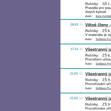
Ročníky:
SŠ 1.,
Pravidla pro ps
živých bytostí
Autor:
Ilona Gembi
Větné členy 
28.03.
11
Ročníky:
ZŠ 6,
V materiálu je 
Autor:
Světlana Pr
Všestranný j
17.11.
11
Ročníky:
ZŠ 6,
Procvičení učiva
Autor:
Světlana Pr
Všestranný j
21.03.
12
Ročníky:
ZŠ 9, 
Procvičování uči
Autor:
Světlana Pr
Všestranný j
21.03.
12
Ročníky:
ZŠ 9, 
Procvičování uči