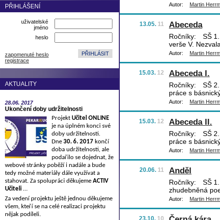
Autor:
Martin Herr
PŘIHLÁŠENÍ
uživatelské
Abeceda
13.05.
11
jméno
Ročníky:
SŠ 1.,
heslo
verše V. Nezval
Autor:
Martin Herr
zapomenuté heslo
registrace
Abeceda I.
15.03.
12
AKTUALITY
Ročníky:
SŠ 2.,
práce s básnick
Autor:
Martin Herr
28.06.
2017
Ukončení doby udržitelnosti
Projekt
Učitel ONLINE
Abeceda II.
15.03.
12
je na úplném konci své
Ročníky:
SŠ 2.,
doby udržitelnosti.
práce s básnick
Dne
30. 6. 2017
končí
doba udržitelnosti, ale
Autor:
Martin Herr
podařilo se dojednat, že
webové stránky poběží i nadále a bude
Anděl
20.06.
11
tedy možné materiály dále využívat a
stahovat. Za spolupráci děkujeme
ACTIV
Ročníky:
SŠ 1.,
Učiteli
…
zhudebněná poez
Za vedení projektu ještě jednou děkujeme
Autor:
Martin Herr
všem, kteří se na celé realizaci projektu
nějak podíleli.
Černá kára
23.10.
10